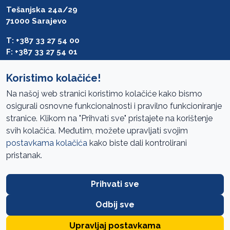
Tešanjska 24a/29
71000 Sarajevo
T: +387 33 27 54 00
F: +387 33 27 54 01
saibih@revizija.gov.ba
Koristimo kolačiće!
Na našoj web stranici koristimo kolačiće kako bismo
osigurali osnovne funkcionalnosti i pravilno funkcioniranje
Pristup informacijama
stranice. Klikom na "Prihvati sve" pristajete na korištenje
svih kolačića. Međutim, možete upravljati svojim
Mapa sajta
postavkama kolačića
kako biste dali kontrolirani
Oglasi
pristanak.
Uslovi korištenja
Prihvati sve
Javne nabavke
Zaštita privatnosti
Odbij sve
FAQ
Upravljaj postavkama