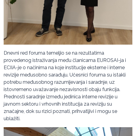
Dnevni red foruma temeljio se na rezultatima
provedenog istraživanja među članicama EUROSAI-ja i
ECIIA-je o načinima na koje institucije eksterne i interne
revizije međusobno sarađuju. Učesnici foruma su istakli
potrebu međusobnog razumijevanja i saradnje, uz
istovremeno uvažavanje nezavisnosti obaju funkcija.
Prednosti saradnje između jedinica interne revizije u
javnom sektoru i vrhovnih institucija za reviziju su
značajne, dok su rizici poznati, prihvatljivi i mogu se
ublažiti.