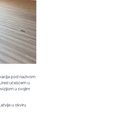
likacija pod nazivom
 i Ured učešćem u
vizijom u svojim
atvije u okviru