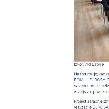
Izvor: VRI Latvije
Na forumu je, kao r
ECIIA — EUROSAI Zaj
navedenom istraživa
revizijskim procesi
Projekt saradnje iz
realizacije EUROSA