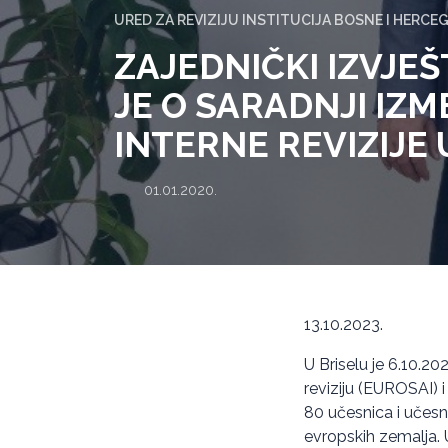
URED ZA REVIZIJU INSTITUCIJA BOSNE I HERCE
ZAJEDNIČKI IZVJEŠT
JE O SARADNJI IZM
INTERNE REVIZIJE
01.01.2020.
13.10.2023.
U Briselu je 6.10.20
reviziju (EUROSAI) i
80 učesnica i učesnik
evropskih zemalja. U