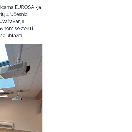
anicama EUROSAI-ja
đuju. Učesnici
 uvažavanje
javnom sektoru i
se ublažiti.