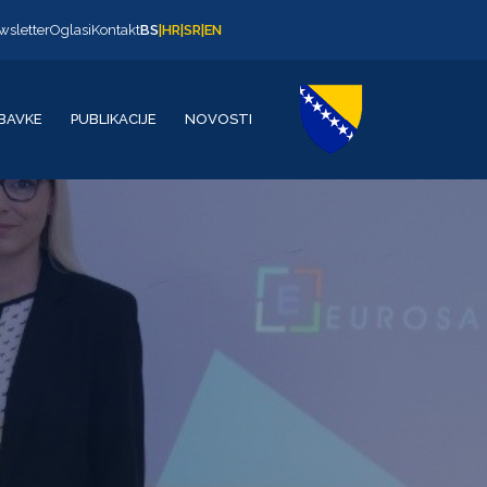
wsletter
Oglasi
Kontakt
BS
|
HR
|
SR
|
EN
BAVKE
PUBLIKACIJE
NOVOSTI