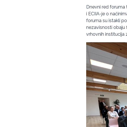
Dnevni red foruma 
i ECIIA-je o načinim
foruma su istakli 
nezavisnosti obaju f
vrhovnih institucija 