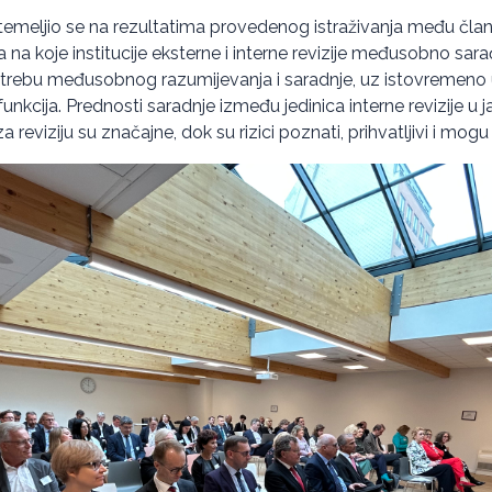
temeljio se na rezultatima provedenog istraživanja među čl
a na koje institucije eksterne i interne revizije međusobno sara
potrebu međusobnog razumijevanja i saradnje, uz istovremeno
unkcija. Prednosti saradnje između jedinica interne revizije u 
za reviziju su značajne, dok su rizici poznati, prihvatljivi i mogu 