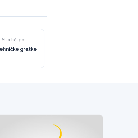
Sljedeći post
tehničke greške