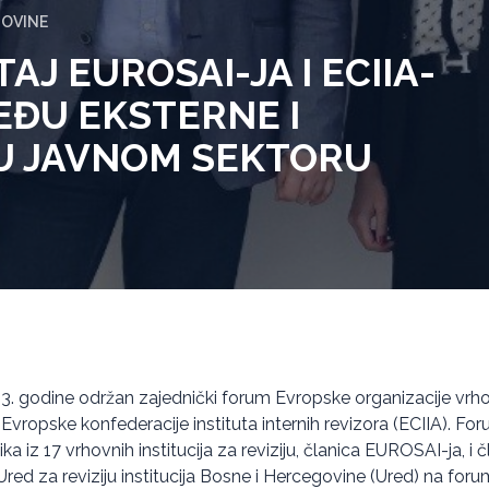
GOVINE
AJ EUROSAI-JA I ECIIA-
EĐU EKSTERNE I
 U JAVNOM SEKTORU
23. godine održan zajednički forum Evropske organizacije vrhov
 Evropske konfederacije instituta internih revizora (ECIIA). Fo
a iz 17 vrhovnih institucija za reviziju, članica EUROSAI-ja, i č
red za reviziju institucija Bosne i Hercegovine (Ured) na foru