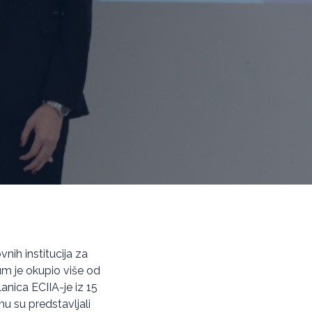
nih institucija za
rum je okupio više od
lanica ECIIA-je iz 15
mu su predstavljali