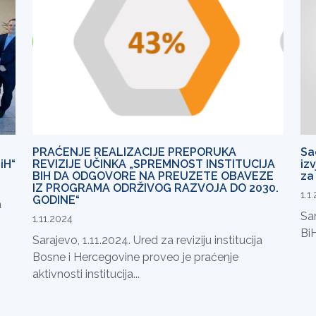
PRAĆENJE REALIZACIJE PREPORUKA
Sa
iH“
REVIZIJE UČINKA „SPREMNOST INSTITUCIJA
iz
BIH DA ODGOVORE NA PREUZETE OBAVEZE
za 
IZ PROGRAMA ODRŽIVOG RAZVOJA DO 2030.
1.1
GODINE“
a
Sar
1.11.2024
BiH
Sarajevo, 1.11.2024. Ured za reviziju institucija
Bosne i Hercegovine proveo je praćenje
aktivnosti institucija...