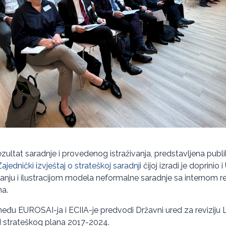
ezultat saradnje i provedenog istraživanja, predstavljena pub
ednički izvještaj o strateškoj saradnji
čijoj izradi je doprinio
nju i ilustracijom modela neformalne saradnje sa internom re
ma.
među EUROSAI-ja i ECIIA-je predvodi Državni ured za reviziju L
I strateškog plana 2017-2024.