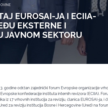
GOVINE
AJ EUROSAI-JA I ECIIA-
EĐU EKSTERNE I
 U JAVNOM SEKTORU
23. godine održan zajednički forum Evropske organizacije vrhov
 Evropske konfederacije instituta internih revizora (ECIIA). Fo
a iz 17 vrhovnih institucija za reviziju, članica EUROSAI-ja, i č
red za reviziju institucija Bosne i Hercegovine (Ured) na foru