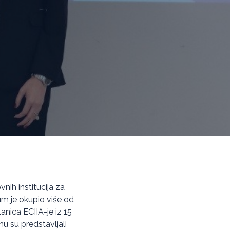
nih institucija za
rum je okupio više od
lanica ECIIA-je iz 15
mu su predstavljali