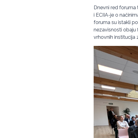
Dnevni red foruma 
i ECIIA-je o načinim
foruma su istakli 
nezavisnosti obaju f
vrhovnih institucija 