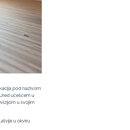
likacija pod nazivom
 i Ured učešćem u
vizijom u svojim
atvije u okviru