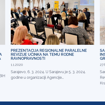
PREZENTACIJA REGIONALNE PARALELNE
SA
A
REVIZIJE UČINKA NA TEMU RODNE
IN
A
RAVNOPRAVNOSTI
GR
1.1.2020
27.
Sarajevo, 6. 3. 2024. U Sarajevu je 5. 3. 2024.
Sa
 BiH
godine u organizaciji Agencije...
Re
Kra