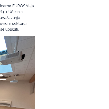
anicama EUROSAI-ja
đuju. Učesnici
 uvažavanje
javnom sektoru i
se ublažiti.