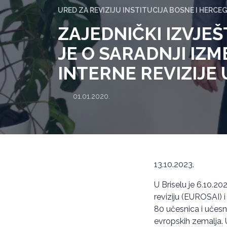
URED ZA REVIZIJU INSTITUCIJA BOSNE I HERCE
ZAJEDNIČKI IZVJEŠT
JE O SARADNJI IZM
INTERNE REVIZIJE
01.01.2020.
13.10.2023.
U Briselu je 6.10.20
reviziju (EUROSAI) i
80 učesnica i učesnik
evropskih zemalja. U