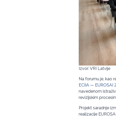
Izvor: VRI Latvije
Na forumu je, kao r
ECIIA — EUROSAI Zaj
navedenom istraživa
revizijskim procesi
Projekt saradnje iz
realizacije EUROSA