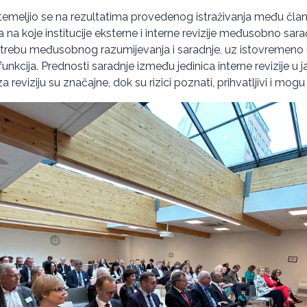
temeljio se na rezultatima provedenog istraživanja među čl
a na koje institucije eksterne i interne revizije međusobno sara
potrebu međusobnog razumijevanja i saradnje, uz istovremeno
unkcija. Prednosti saradnje između jedinica interne revizije u 
za reviziju su značajne, dok su rizici poznati, prihvatljivi i mogu 