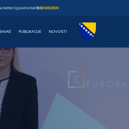
wsletter
Oglasi
Kontakt
BS
|
HR
|
SR
|
EN
BAVKE
PUBLIKACIJE
NOVOSTI