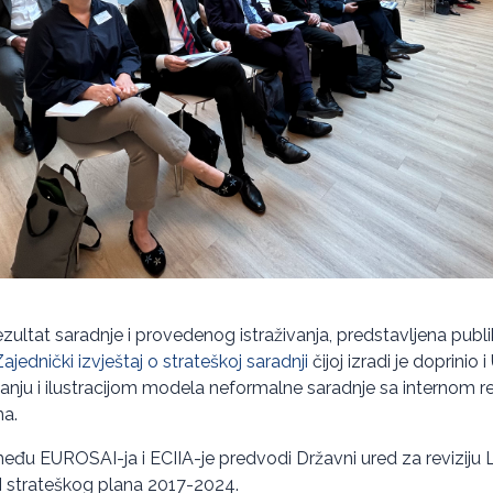
ezultat saradnje i provedenog istraživanja, predstavljena pub
ednički izvještaj o strateškoj saradnji
čijoj izradi je doprinio
nju i ilustracijom modela neformalne saradnje sa internom re
ma.
među EUROSAI-ja i ECIIA-je predvodi Državni ured za reviziju L
I strateškog plana 2017-2024.