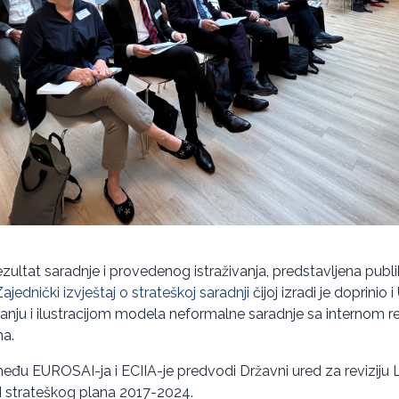
ezultat saradnje i provedenog istraživanja, predstavljena pub
ednički izvještaj o strateškoj saradnji
čijoj izradi je doprinio
nju i ilustracijom modela neformalne saradnje sa internom re
ma.
među EUROSAI-ja i ECIIA-je predvodi Državni ured za reviziju L
I strateškog plana 2017-2024.