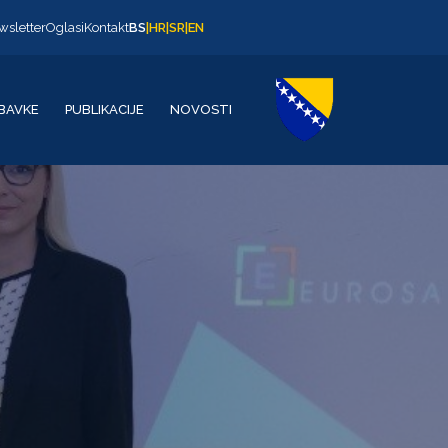
wsletter
Oglasi
Kontakt
BS
|
HR
|
SR
|
EN
BAVKE
PUBLIKACIJE
NOVOSTI