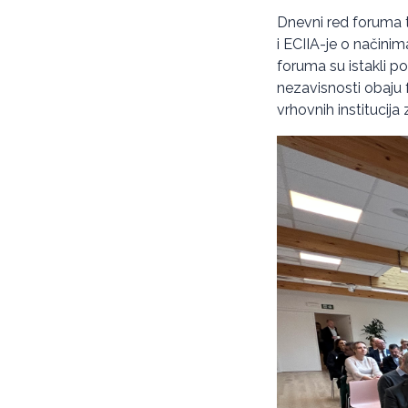
Dnevni red foruma 
i ECIIA-je o načinim
foruma su istakli 
nezavisnosti obaju f
vrhovnih institucija 