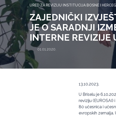
URED ZA REVIZIJU INSTITUCIJA BOSNE I HERCE
ZAJEDNIČKI IZVJEŠT
JE O SARADNJI IZM
INTERNE REVIZIJE
01.01.2020.
13.10.2023.
U Briselu je 6.10.20
reviziju (EUROSAI) i
80 učesnica i učesnik
evropskih zemalja. U