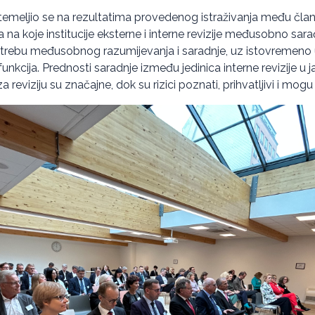
temeljio se na rezultatima provedenog istraživanja među čl
a na koje institucije eksterne i interne revizije međusobno sara
potrebu međusobnog razumijevanja i saradnje, uz istovremeno
unkcija. Prednosti saradnje između jedinica interne revizije u 
za reviziju su značajne, dok su rizici poznati, prihvatljivi i mogu 