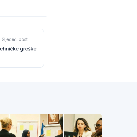
Sljedeći post
tehničke greške