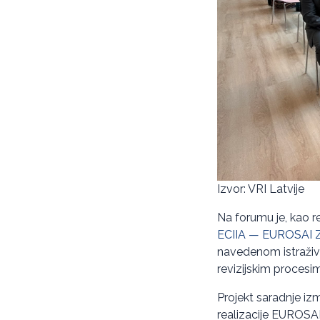
Izvor: VRI Latvije
Na forumu je, kao r
ECIIA — EUROSAI Zaj
navedenom istraživa
revizijskim procesi
Projekt saradnje iz
realizacije EUROSA