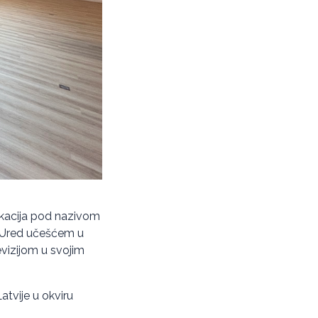
likacija pod nazivom
 i Ured učešćem u
vizijom u svojim
atvije u okviru