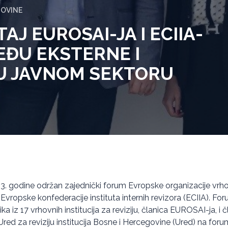
GOVINE
AJ EUROSAI-JA I ECIIA-
EĐU EKSTERNE I
 U JAVNOM SEKTORU
23. godine održan zajednički forum Evropske organizacije vrhov
 Evropske konfederacije instituta internih revizora (ECIIA). Fo
a iz 17 vrhovnih institucija za reviziju, članica EUROSAI-ja, i č
red za reviziju institucija Bosne i Hercegovine (Ured) na foru