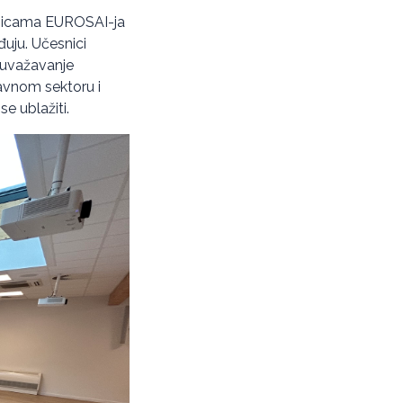
anicama EUROSAI-ja
đuju. Učesnici
 uvažavanje
javnom sektoru i
se ublažiti.