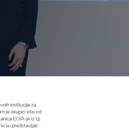
nih institucija za
rum je okupio više od
lanica ECIIA-je iz 15
mu su predstavljali