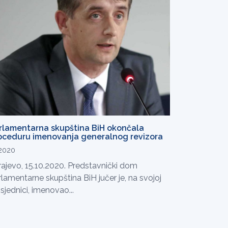
rlamentarna skupština BiH okončala
oceduru imenovanja generalnog revizora
.2020
rajevo, 15.10.2020. Predstavnički dom
lamentarne skupština BiH jučer je, na svojoj
 sjednici, imenovao...