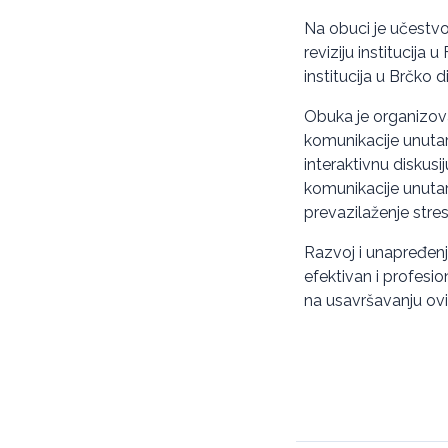
Na obuci je učestvov
reviziju institucija
institucija u Brčko di
Obuka je organizova
komunikacije unutar
interaktivnu diskusij
komunikacije unutar 
prevazilaženje stres
Razvoj i unapređenj
efektivan i profesio
na usavršavanju ovi