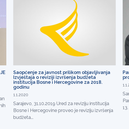
-JE
Saopćenje za javnost prilikom objavljivanja
Pa
Izvještaja o reviziji izvršenja budžeta
pr
institucija Bosne i Hercegovine za 2018.
1.1
godinu
Sa
1.1.2020
žan
Par
Sarajevo, 31.10.2019 Ured za reviziju institucija
nih
13.
Bosne i Hercegovine proveo je reviziju izvršenja
budžeta...