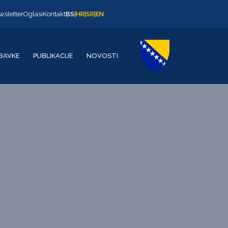
wsletter
Oglasi
Kontakt
BS
|
HR
|
SR
|
EN
BAVKE
PUBLIKACIJE
NOVOSTI