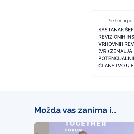
Prethodni pos
SASTANAK ŠEF
REVIZIONIH IN
VRHOVNIH REVI
(VRI) ZEMALJA
POTENCIJALNI
ČLANSTVO U E
Možda vas zanima i…