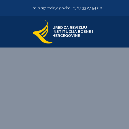
Skip to content
Skip to footer
saibih@revizija.gov.ba
|
+387 33 27 54 00
URED ZA REVIZIJU
INSTITUCIJA BOSNE I
HERCEGOVINE