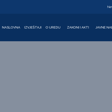
Ne
NASLOVNA
IZVJEŠTAJI
O UREDU
ZAKONI I AKTI
JAVNE NA