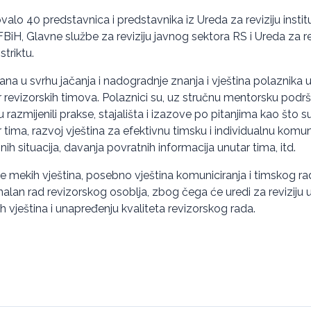
alo 40 predstavnica i predstavnika iz Ureda za reviziju instit
 u FBiH, Glavne službe za reviziju javnog sektora RS i Ureda za re
striktu.
na u svrhu jačanja i nadogradnje znanja i vještina polaznika 
 revizorskih timova. Polaznici su, uz stručnu mentorsku podršku
u razmijenili prakse, stajališta i izazove po pitanjima kao što su r
tima, razvoj vještina za efektivnu timsku i individualnu komun
nih situacija, davanja povratnih informacija unutar tima, itd.
e mekih vještina, posebno vještina komuniciranja i timskog rad
nalan rad revizorskog osoblja, zbog čega će uredi za reviziju u 
h vještina i unapređenju kvaliteta revizorskog rada.