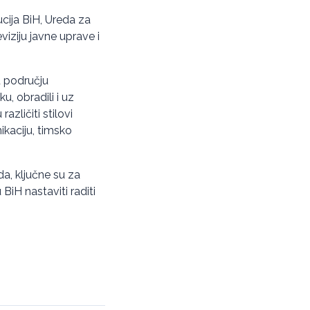
ucija BiH, Ureda za
viziju javne uprave i
u području
, obradili i uz
azličiti stilovi
ikaciju, timsko
a, ključne su za
BiH nastaviti raditi