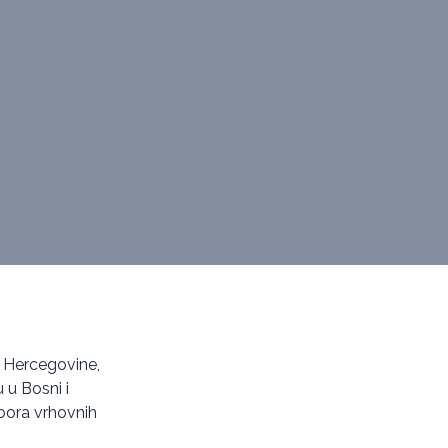
 i Hercegovine,
 u Bosni i
bora vrhovnih