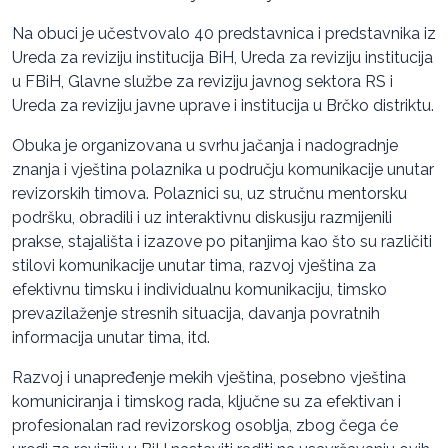
Na obuci je učestvovalo 40 predstavnica i predstavnika iz
Ureda za reviziju institucija BiH, Ureda za reviziju institucija
u FBiH, Glavne službe za reviziju javnog sektora RS i
Ureda za reviziju javne uprave i institucija u Brčko distriktu.
Obuka je organizovana u svrhu jačanja i nadogradnje
znanja i vještina polaznika u području komunikacije unutar
revizorskih timova. Polaznici su, uz stručnu mentorsku
podršku, obradili i uz interaktivnu diskusiju razmijenili
prakse, stajališta i izazove po pitanjima kao što su različiti
stilovi komunikacije unutar tima, razvoj vještina za
efektivnu timsku i individualnu komunikaciju, timsko
prevazilaženje stresnih situacija, davanja povratnih
informacija unutar tima, itd.
Razvoj i unapređenje mekih vještina, posebno vještina
komuniciranja i timskog rada, ključne su za efektivan i
profesionalan rad revizorskog osoblja, zbog čega će