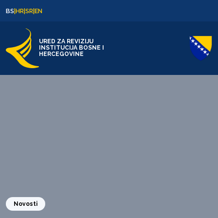
Skip to content
Skip to footer
BS
|
HR
|
SR
|
EN
URED ZA REVIZIJU
INSTITUCIJA BOSNE I
HERCEGOVINE
Novosti