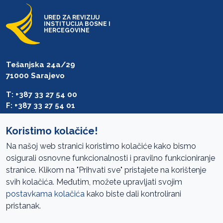
URED ZA REVIZIJU
INSTITUCIJA BOSNE I
HERCEGOVINE
Tešanjska 24a/29
71000 Sarajevo
T: +387 33 27 54 00
F: +387 33 27 54 01
saibih@revizija.gov.ba
Koristimo kolačiće!
Na našoj web stranici koristimo kolačiće kako bismo
osigurali osnovne funkcionalnosti i pravilno funkcioniranje
Pristup informacijama
stranice. Klikom na "Prihvati sve" pristajete na korištenje
svih kolačića. Međutim, možete upravljati svojim
Mapa sajta
postavkama kolačića
kako biste dali kontrolirani
Oglasi
pristanak.
Uslovi korištenja