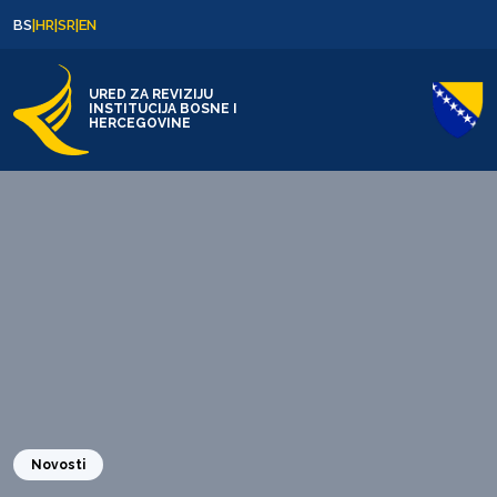
Skip to content
Skip to footer
BS
|
HR
|
SR
|
EN
URED ZA REVIZIJU
INSTITUCIJA BOSNE I
HERCEGOVINE
Novosti