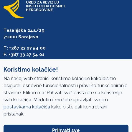
URED ZA REVIZIJU
INSTITUCIJA BOSNE I
HERCEGOVINE
Tešanjska 24a/29
71000 Sarajevo
T: +387 33 27 54 00
F: +387 33 27 54 01
saibih@revizija.gov.ba
Koristimo kolačiće!
Na našoj web stranici koristimo kolačiće kako bismo
osigurali osnovne funkcionalnosti i pravilno funkcioniranje
Pristup informacijama
stranice. Klikom na "Prihvati sve" pristajete na korištenje
svih kolačića. Međutim, možete upravljati svojim
Mapa sajta
postavkama kolačića
kako biste dali kontrolirani
Oglasi
pristanak.
Uslovi korištenja
Prihvati sve
Javne nabavke