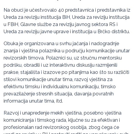
Na obuci je učestvovalo 40 predstavnica i predstavnika iz
Ureda za reviziju institucija BiH, Ureda za reviziju institucija
u FBiH, Glavne službe za reviziju javnog sektora RS i
Ureda za reviziju javne uprave i institucija u Brčko distriktu.
Obuka je organizovana u svrhu jačanja i nadogradnje
znanja i vještina polaznika u području komunikacije unutar
revizorskih timova. Polaznici su, uz stručnu mentorsku
podršku, obradili i uz interaktivnu diskusiju razmijenili
prakse, stajališta i izazove po pitanjima kao što su različiti
stilovi komunikacije unutar tima, razvoj vještina za
efektivnu timsku i individualnu komunikaciju, timsko
prevazilaženje stresnih situacija, davanja povratnih
informacija unutar tima, itd.
Razvoj i unapređenje mekih vještina, posebno vještina
komuniciranja i timskog rada, ključne su za efektivan i
profesionalan rad revizorskog osoblja, zbog čega će