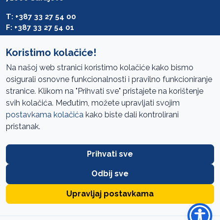
T: +387 33 27 54 00
F: +387 33 27 54 01
saibih@revizija.gov.ba
Koristimo kolačiće!
Na našoj web stranici koristimo kolačiće kako bismo
osigurali osnovne funkcionalnosti i pravilno funkcioniranje
Pristup informacijama
stranice. Klikom na "Prihvati sve" pristajete na korištenje
svih kolačića. Međutim, možete upravljati svojim
Mapa sajta
postavkama kolačića
kako biste dali kontrolirani
Oglasi
pristanak.
Uslovi korištenja
Prihvati sve
Javne nabavke
Zaštita privatnosti
Odbij sve
FAQ
Upravljaj postavkama
URED ZA REVIZIJU INSTITUCIJA BOSNE I HERCEGOVINE //
SIK