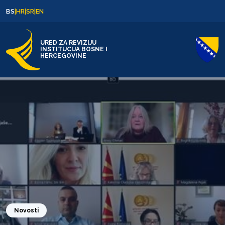
Skip to content
Skip to footer
BS
|
HR
|
SR
|
EN
URED ZA REVIZIJU
INSTITUCIJA BOSNE I
HERCEGOVINE
Novosti