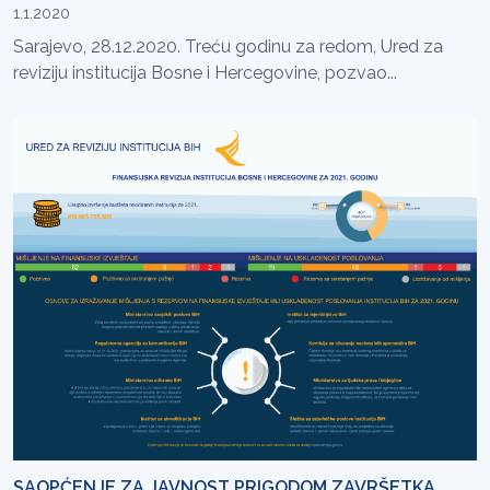
1.1.2020
Sarajevo, 28.12.2020. Treću godinu za redom, Ured za
reviziju institucija Bosne i Hercegovine, pozvao...
SAOPĆENJE ZA JAVNOST PRIGODOM ZAVRŠETKA