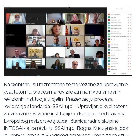
Na webinaru su razmatrane teme vezane za upravljanje
kvalitetom u procesima revizije ali i na nivou vrhovnih
revizionih institucija u cjelini. Prezentaciju procesa
revidiranja standarda ISSAI 140 – Upravljanje kvalitetom
za vrhovne revizione institucije, održala je predstavnica
Evropskog revizorskog suda i članica radne skupine
INTOSAI-ja za reviziju ISSAI 140, Bogna Kuczynska, dok
je Jenny Ohman iz Švedskog državnog ureda za reviziju