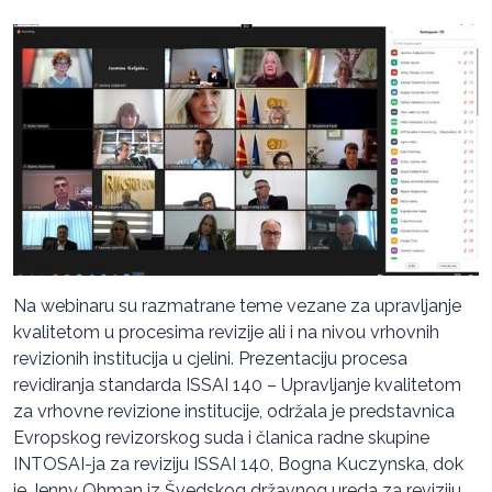
Na webinaru su razmatrane teme vezane za upravljanje
kvalitetom u procesima revizije ali i na nivou vrhovnih
revizionih institucija u cjelini. Prezentaciju procesa
revidiranja standarda ISSAI 140 – Upravljanje kvalitetom
za vrhovne revizione institucije, održala je predstavnica
Evropskog revizorskog suda i članica radne skupine
INTOSAI-ja za reviziju ISSAI 140, Bogna Kuczynska, dok
je Jenny Ohman iz Švedskog državnog ureda za reviziju