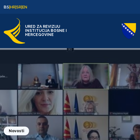
Skip to content
Skip to footer
BS
|
HR
|
SR
|
EN
URED ZA REVIZIJU
INSTITUCIJA BOSNE I
HERCEGOVINE
Novosti