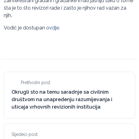
zainteresirani građani i građanke imati jasniju sliku o tome
šta je to što revizori rade i zašto je njihov rad važan za
njih.
Vodič je dostupan
ovdje
.
Prethodni post
Okrugli sto na temu saradnje sa civilnim
društvom na unapređenju razumijevanja i
uticaja vrhovnih revizionih institucija
Sljedeći post