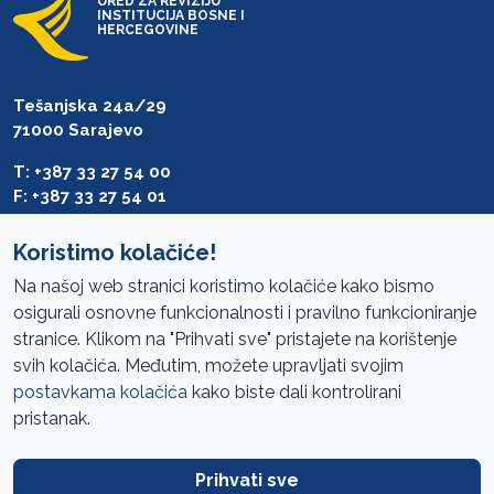
URED ZA REVIZIJU
INSTITUCIJA BOSNE I
HERCEGOVINE
Tešanjska 24a/29
71000 Sarajevo
T: +387 33 27 54 00
F: +387 33 27 54 01
saibih@revizija.gov.ba
Koristimo kolačiće!
Na našoj web stranici koristimo kolačiće kako bismo
osigurali osnovne funkcionalnosti i pravilno funkcioniranje
Pristup informacijama
stranice. Klikom na "Prihvati sve" pristajete na korištenje
svih kolačića. Međutim, možete upravljati svojim
Mapa sajta
postavkama kolačića
kako biste dali kontrolirani
Oglasi
pristanak.
Uslovi korištenja
Prihvati sve
Javne nabavke