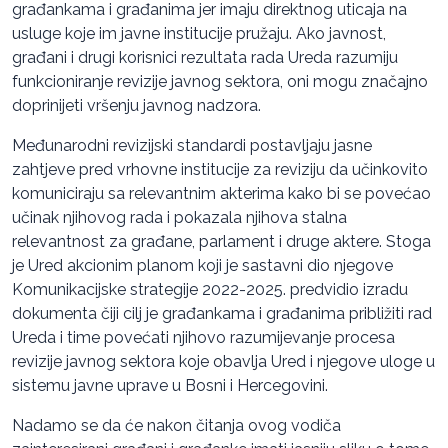
građankama i građanima jer imaju direktnog uticaja na
usluge koje im javne institucije pružaju. Ako javnost,
građani i drugi korisnici rezultata rada Ureda razumiju
funkcioniranje revizije javnog sektora, oni mogu značajno
doprinijeti vršenju javnog nadzora.
Međunarodni revizijski standardi postavljaju jasne
zahtjeve pred vrhovne institucije za reviziju da učinkovito
komuniciraju sa relevantnim akterima kako bi se povećao
učinak njihovog rada i pokazala njihova stalna
relevantnost za građane, parlament i druge aktere. Stoga
je Ured akcionim planom koji je sastavni dio njegove
Komunikacijske strategije 2022-2025. predvidio izradu
dokumenta čiji cilj je građankama i građanima približiti rad
Ureda i time povećati njihovo razumijevanje procesa
revizije javnog sektora koje obavlja Ured i njegove uloge u
sistemu javne uprave u Bosni i Hercegovini.
Nadamo se da će nakon čitanja ovog vodiča