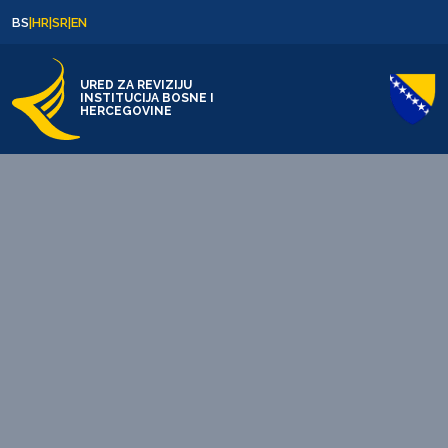
Skip to content
Skip to footer
BS
|
HR
|
SR
|
EN
URED ZA REVIZIJU
INSTITUCIJA BOSNE I
HERCEGOVINE