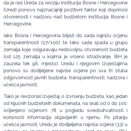
da je rad Ureda za reviziju institucija Bosne i Hercegovine
(Ured) ponovo najznačajniji pozitivni faktor koji doprinosi
otvorenosti i nadzoru nad budžetom institucija Bosne i
Hercegovine.
Iako Bosna i Hercegovina bilježi do sada najnižu ocjenu
transparentnosti (27/100), te tako sada spada u grupu
zemalja koje osiguravaju nedovoljnu otvorenost budžeta
(od 125 zemalja u kojima je vršeno istraživanje, BiH je
zauzela tek 96. mjesto), Uredu i njegovim izvještajima
ponovo su dodijeljene najviše ocjene po sva tri stuba
odgovornosti javnih budžeta: transparentnosti, nadzora i
učešća javnosti.
Tako je revizorski izvještaj o izvršenju budžeta, kao jedan
od ključnih budžetskih dokumenata, na skali od 0 do 100,
ocijenjeno ocjenom 78 u pogledu sveobuhvatnosti i
korisnosti informacija objavljenih u njemu. Po pitanju
učešća javnosti, Uredu je dodijeljena najviša ocjena (33) u