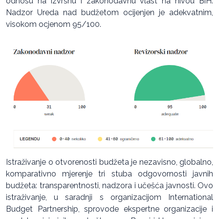
odnosu na izvršnu i zakonodavnu vlast na nivou BiH.
Nadzor Ureda nad budžetom ocijenjen je adekvatnim,
visokom ocjenom 95/100.
Istraživanje o otvorenosti budžeta je nezavisno, globalno,
komparativno mjerenje tri stuba odgovornosti javnih
budžeta: transparentnosti, nadzora i učešća javnosti. Ovo
istraživanje, u saradnji s organizacijom International
Budget Partnership, sprovode ekspertne organizacije i