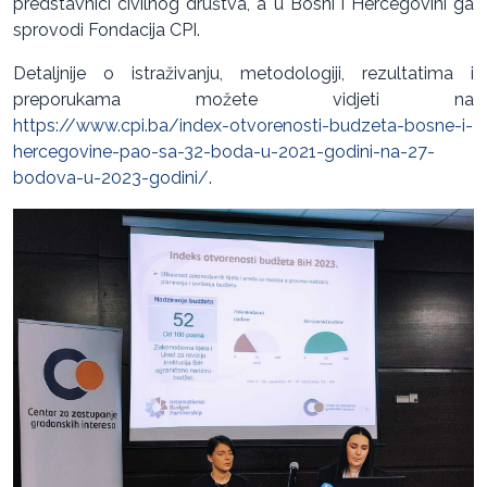
predstavnici civilnog društva, a u Bosni i Hercegovini ga
sprovodi Fondacija CPI.
Detaljnije o istraživanju, metodologiji, rezultatima i
preporukama možete vidjeti na
https://www.cpi.ba/index-otvorenosti-budzeta-bosne-i-
hercegovine-pao-sa-32-boda-u-2021-godini-na-27-
bodova-u-2023-godini/
.