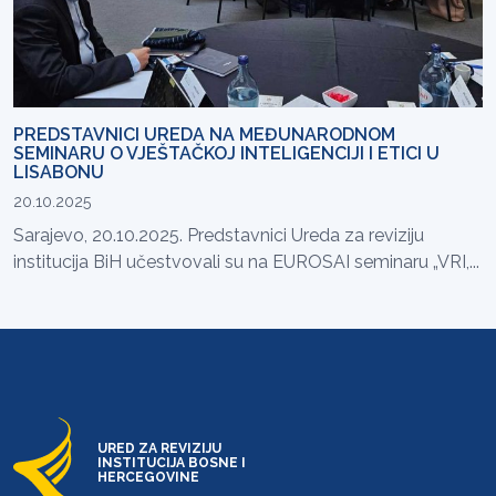
PREDSTAVNICI UREDA NA MEĐUNARODNOM
SEMINARU O VJEŠTAČKOJ INTELIGENCIJI I ETICI U
LISABONU
20.10.2025
Sarajevo, 20.10.2025. Predstavnici Ureda za reviziju
institucija BiH učestvovali su na EUROSAI seminaru „VRI,...
URED ZA REVIZIJU
INSTITUCIJA BOSNE I
HERCEGOVINE