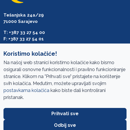
Tešanjska 24a/29
71000 Sarajevo
T: +387 33 27 54 00
F: +387 33 27 54 01
saibih@revizija.gov.ba
Koristimo kolačiće!
Na našoj web stranici koristimo kolačiće kako bismo
osigurali osnovne funkcionalnosti i pravilno funkcioniranje
Pristup informacijama
stranice. Klikom na "Prihvati sve" pristajete na korištenje
svih kolačića. Međutim, možete upravljati svojim
Mapa sajta
postavkama kolačića
kako biste dali kontrolirani
Oglasi
pristanak.
Uslovi korištenja
Prihvati sve
Javne nabavke
Zaštita privatnosti
Odbij sve