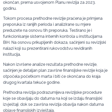
okončan, prema usvojenom Planu revizija za 2023.
godinu.
Tokom procesa prethodne revizije praćena je primjena
preporuka iz ranijih perioda i analizirane su mjere
preduzete na osnovu tih preporuka. Testirano je i
funkcionisanje sistema internih kontrola u institucijama
BiH. Na osnovu prikupljenih dokaza, sačinjeni su revizijski
nalazi koji su prezentirani rukovodstvu revidiranih
institucija.
Nakon izvršene analize rezultata prethodne revizije,
sačinjen je detaljan plan završne finansijske revizije koja je
otpočela početkom marta i biti će okončana do kraja
drugog kvartala tekuće godine.
Prethodna revizija podrazumijeva revizijske procedure
koje se obavljaju do datuma na koji se izdaju finansijski
izvještaji, dok se završna revizija obavlja nakon datuma
objave finansijskih izvještaja.