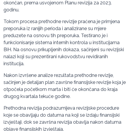
okončan, prema usvojenom Planu revizija za 2023.
godinu.
Tokom procesa prethodne revizije praćena je primjena
preporuka iz ranijih perioda i analizirane su mjere
preduzete na osnovu tih preporuka. Testirano je i
funkcionisanje sistema internih kontrola u institucijama
BiH. Na osnovu prikupljenih dokaza, sačinjeni su revizijski
nalazi koji su prezentirani rukovodstvu revidiranih
institucija.
Nakon izvršene analize rezultata prethodne revizije,
sačinjen je detaljan plan završne finansijske revizije koja je
otpočela početkom marta i biti će okončana do kraja
drugog kvartala tekuće godine.
Prethodna revizija podrazumijeva revizijske procedure
koje se obavljaju do datuma na koji se izdaju finansijski
izvještaji, dok se završna revizija obavlja nakon datuma
objave finansijskih izvještaja.