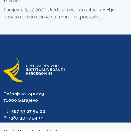
1.1.2020
Sarajevo, 31.12.2020 Ured za reviziju institucija BiH je
proveo reviziju učinka na temu „Pretpostavke...
URED ZA REVIZIJU
INSTITUCIJA BOSNE I
HERCEGOVINE
Tešanjska 24a/29
71000 Sarajevo
T: +387 33 27 54 00
F: +387 33 27 54 01
saibih@revizija.gov.ba