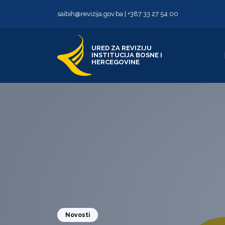
Skip to content
Skip to footer
saibih@revizija.gov.ba
|
+387 33 27 54 00
URED ZA REVIZIJU
INSTITUCIJA BOSNE I
HERCEGOVINE
Novosti