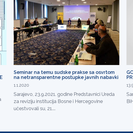
Seminar na temu sudske prakse sa osvrtom
GO
E
na netransparentne postupke javnih nabavki
PR
1.1.2020
13.
Sarajevo, 23.9.2021. godine Predstavnici Ureda
Sar
a
za reviziju institucija Bosne i Hercegovine
BiH
učestvovali su, 21....