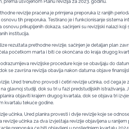
, prema usvojenom Planu revizija za 2023. godinu.
odne revizije praćena je primjena preporuka iz ranijih perioda
osnovu tih preporuka. Testirano je i funkcionisanje sistema int
a osnovu prikupljenih dokaza, sačinjeni su revizijski nalazi koji 
ih institucija.
ze rezultata prethodne revizije, sačinjen je detaljan plan zavr
počela početkom marta i biti će okončana do kraja drugog kvar
podrazumijeva revizijske procedure koje se obavljaju do datum
i, dok se završna revizija obavlja nakon datuma objave finansijsk
izije, Ured trenutno provodi i četiri revizije učinka, od čega je 
 glavnoj studiji, dok su tri u fazi predstudijskih istraživanja. 
 planira objaviti krajem drugog kvartala, dok se objava tri izvješ
em kvartalu tekuće godine.
izije učinka, Ured planira provesti i dvije revizije koje se odno
 revizije učinka za dva izvještaja revizije objavljena u ranijem 
cije preporuka će biti objavljeni u posljednjem kvartalu 2024