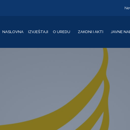
Ne
NASLOVNA
IZVJEŠTAJI
O UREDU
ZAKONI I AKTI
JAVNE NA