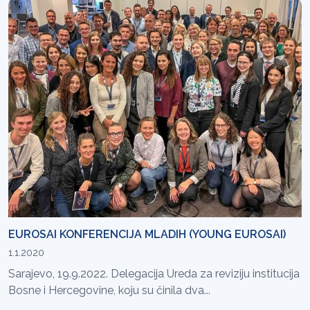
EUROSAI KONFERENCIJA MLADIH (YOUNG EUROSAI)
1.1.2020
Sarajevo, 19.9.2022. Delegacija Ureda za reviziju institucija
Bosne i Hercegovine, koju su činila dva...