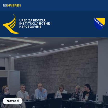
Skip to content
Skip to footer
BS
|
HR
|
SR
|
EN
URED ZA REVIZIJU
INSTITUCIJA BOSNE I
HERCEGOVINE
Novosti