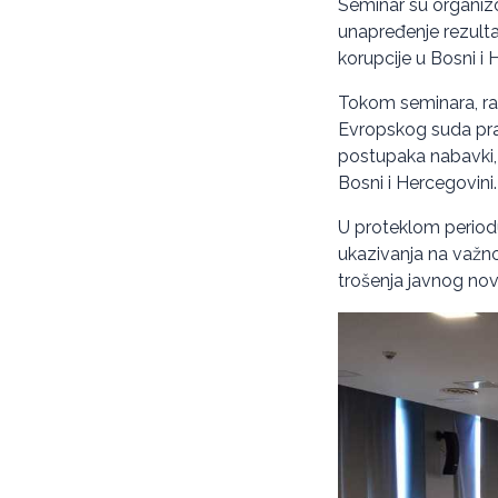
Seminar su organizov
unapređenje rezultat
korupcije u Bosni i 
Tokom seminara, ra
Evropskog suda pravd
postupaka nabavki, k
Bosni i Hercegovini.
U proteklom periodu 
ukazivanja na važnos
trošenja javnog nov