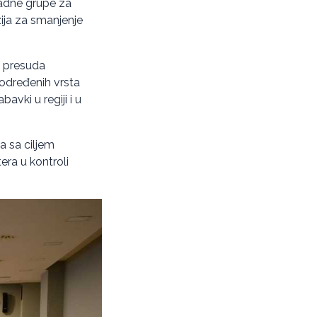
 Radne grupe za
zija za smanjenje
, presuda
 određenih vrsta
avki u regiji i u
a sa ciljem
era u kontroli