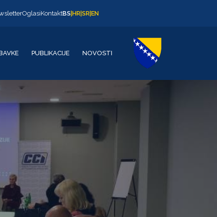
wsletter
Oglasi
Kontakt
BS
|
HR
|
SR
|
EN
BAVKE
PUBLIKACIJE
NOVOSTI