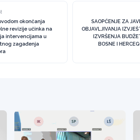
t
povodom okončanja
SAOPĆENJE ZA JAV
lne revizije učinka na
OBJAVLJIVANJA IZVJEŠT
ja intervencijama u
IZVRŠENJA BUDŽET
ntnog zagađenja
BOSNE I HERCEG
ra