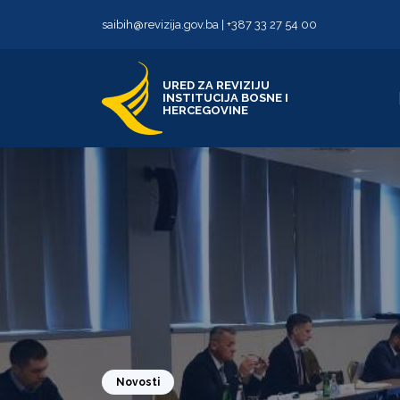
Skip to content
Skip to footer
saibih@revizija.gov.ba
|
+387 33 27 54 00
URED ZA REVIZIJU
INSTITUCIJA BOSNE I
HERCEGOVINE
Novosti