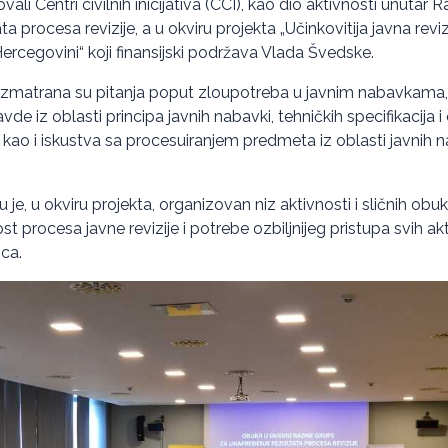
ali Centri civilnih inicijativa (CCI), kao dio aktivnosti unutar
a procesa revizije, a u okviru projekta „Učinkovitija javna revi
Hercegovini“ koji finansijski podržava Vlada Švedske.
zmatrana su pitanja poput zloupotreba u javnim nabavkama
e iz oblasti principa javnih nabavki, tehničkih specifikacija i
ao i iskustva sa procesuiranjem predmeta iz oblasti javnih nab
je, u okviru projekta, organizovan niz aktivnosti i sličnih obuk
t procesa javne revizije i potrebe ozbiljnijeg pristupa svih akt
ca.