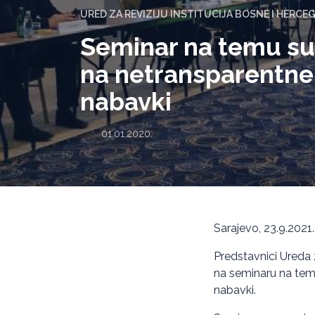
URED ZA REVIZIJU INSTITUCIJA BOSNE I HERCE
Seminar na temu su
na netransparentne
nabavki
01.01.2020.
Sarajevo, 23.9.2021
Predstavnici Ureda z
na seminaru na temu
nabavki.