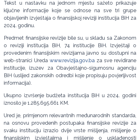
Tekst u nastavku na jednom mjestu sažeto prikazuje
ključne informacije koje se odnose na sve tri grupe
objavljenih izvještaja o finansijskoj reviziji institucija BiH za
2024. godinu.
Predmet finansijske revizije bile su, u skladu sa Zakonom
o reviziji institucija BiH, 74 institucije BiH. Izvještaji o
provedenim finansijskim revizijama javno su dostupni na
web-stranici Ureda
www.revizija.gov.ba
za sve revidirane
institucije, izuzev za Obavještajno-sigurnosnu agenciju
BiH (uslijed zakonskih odredbi koje propisuju povjerljivost
informacija).
Ukupno izvršenje budžeta institucija BiH u 2024. godini
iznosilo je 1.285.695.661 KM.
Ured je, primjenom relevantnih međunarodnih standarda,
na osnovu provedenih postupaka finansijske revizije za
svaku instituciju izrazio dvije vrste mišljenja, mišljenje o
finansijskim izvještajima i mišljenje o usklađenosti