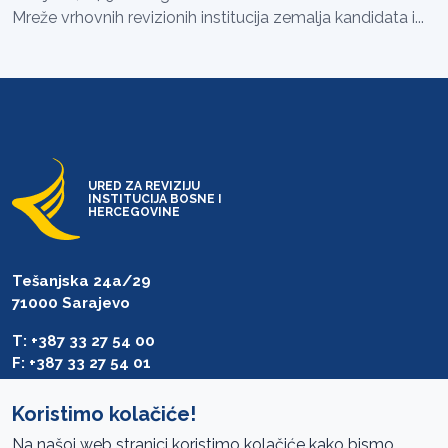
Mreže vrhovnih revizionih institucija zemalja kandidata i...
URED ZA REVIZIJU
INSTITUCIJA BOSNE I
HERCEGOVINE
Tešanjska 24a/29
71000 Sarajevo
T: +387 33 27 54 00
F: +387 33 27 54 01
saibih@revizija.gov.ba
Koristimo kolačiće!
Na našoj web stranici koristimo kolačiće kako bismo