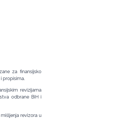
ane za finansijsko
 i propisima.
ansijskim revizijama
arstva odbrane BiH i
mišljenja revizora u