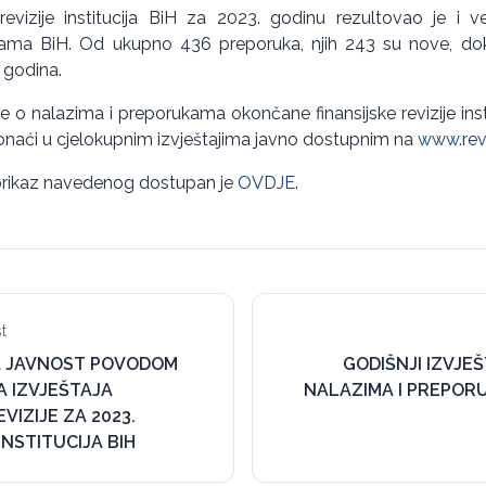
 revizije institucija BiH za 2023. godinu rezultovao je i v
ijama BiH. Od ukupno 436 preporuka, njih 243 su nove, do
h godina.
ije o nalazima i preporukama okončane finansijske revizije inst
naći u cjelokupnim izvještajima javno dostupnim na
www.revi
 prikaz navedenog dostupan je
OVDJE
.
t
A JAVNOST POVODOM
GODIŠNJI IZVJE
A IZVJEŠTAJA
NALAZIMA I PREPORU
VIZIJE ZA 2023.
INSTITUCIJA BIH