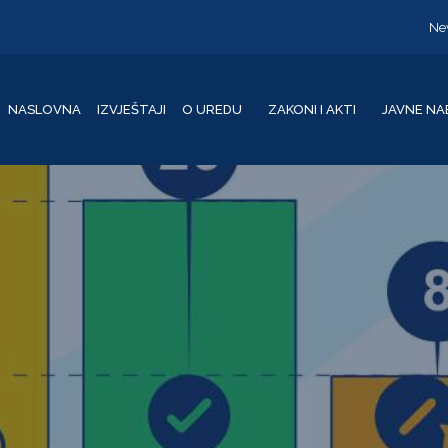
Ne
NASLOVNA
IZVJEŠTAJI
O UREDU
ZAKONI I AKTI
JAVNE NA