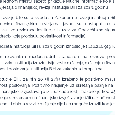
a jednom mjestu sažeto prikazuje ključne informacije koje s
ještaja o finansijskoj reviziji institucija BiH za 2023. godinu.
revizije bile su, u skladu sa Zakonom o reviziji institucija BiH
edenim finansijskim revizijama javno su dostupni na 
za sve revidirane institucije, izuzev za Obavještajno-sigu
dredbi koje propisuju povjerljivost informacija).
žeta institucija BiH u 2023. godini iznosilo je 1.146.246.919 
om relevantnih međunarodnih standarda, na osnovu pro
za svaku instituciju izrazio dvije vrste mišljenja, mišljenje o finan
osti poslovanja institucija BiH za zakonima i propisima.
ucije BiH, za njih 20 (ili 27%) izraženo je pozitivno mišlje
enost poslovanja. Pozitivno mišljenje, uz skretanje pažnje n
nansijsko izvještavanje i/ili usklađenost, izraženo je kod 45 i
jenje s rezervom na finansijsko izvještavanje i/ili usklađenost k
enosti obima revizije mišljenje nije bilo moguće izraziti kod jed