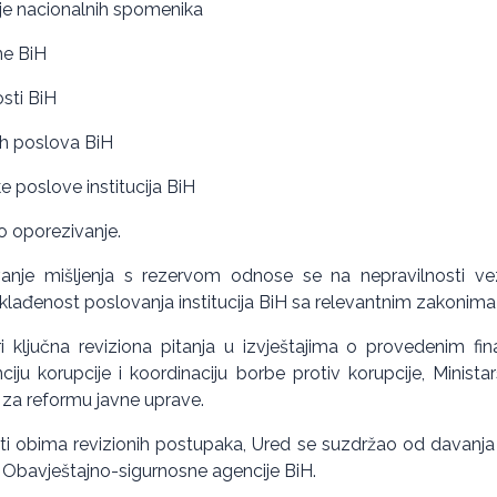
je nacionalnih spomenika
ne BiH
osti BiH
ih poslova BiH
e poslove institucija BiH
o oporezivanje.
anje mišljenja s rezervom odnose se na nepravilnosti vez
usklađenost poslovanja institucija BiH sa relevantnim zakonima
ri ključna reviziona pitanja u izvještajima o provedenim fin
iju korupcije i koordinaciju borbe protiv korupcije, Minist
 za reformu javne uprave.
ti obima revizionih postupaka, Ured se suzdržao od davanja 
 Obavještajno-sigurnosne agencije BiH.