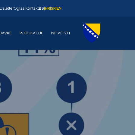
wsletter
Oglasi
Kontakt
BS
|
HR
|
SR
|
EN
BAVKE
PUBLIKACIJE
NOVOSTI