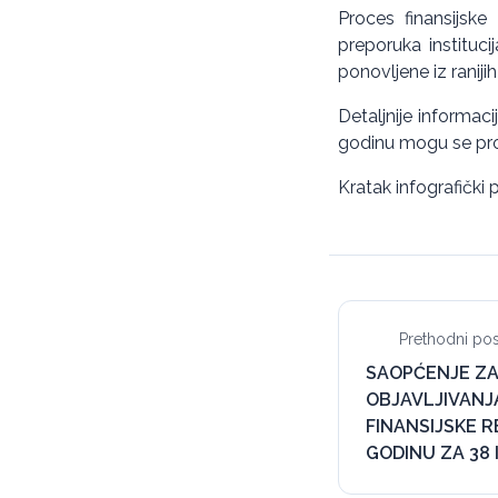
Proces finansijske
preporuka instituc
ponovljene iz raniji
Detaljnije informac
godinu mogu se pro
Kratak infografički
Prethodni pos
SAOPĆENJE Z
OBJAVLJIVANJ
FINANSIJSKE RE
GODINU ZA 38 