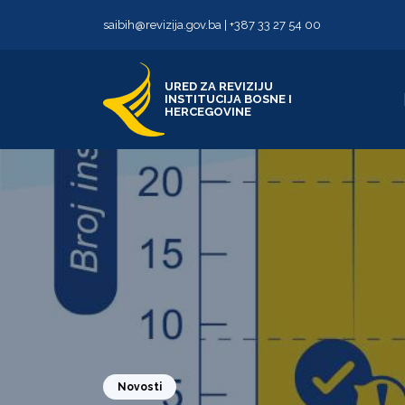
Skip to content
Skip to footer
saibih@revizija.gov.ba
|
+387 33 27 54 00
URED ZA REVIZIJU
INSTITUCIJA BOSNE I
HERCEGOVINE
Novosti