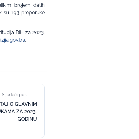
elikim brojem datih
k su 193 preporuke
itucija BiH za 2023.
zija.gov.ba
.
Sljedeći post
ŠTAJ O GLAVNIM
KAMA ZA 2023.
GODINU