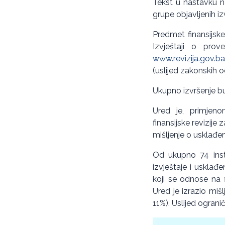
Tekst u nastavku n
grupe objavljenih izv
Predmet finansijske 
Izvještaji o prov
www.revizija.gov.ba
(uslijed zakonskih o
Ukupno izvršenje bud
Ured je, primjen
finansijske revizije 
mišljenje o usklađen
Od ukupno 74 instit
izvještaje i usklađ
koji se odnose na fi
Ured je izrazio mišl
11%). Uslijed ogranič