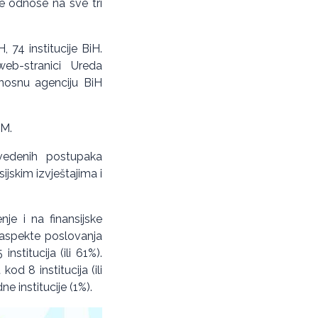
e odnose na sve tri
, 74 institucije BiH.
web-stranici Ureda
rnosnu agenciju BiH
KM.
vedenih postupaka
sijskim izvještajima i
nje i na finansijske
a aspekte poslovanja
nstitucija (ili 61%).
od 8 institucija (ili
ne institucije (1%).