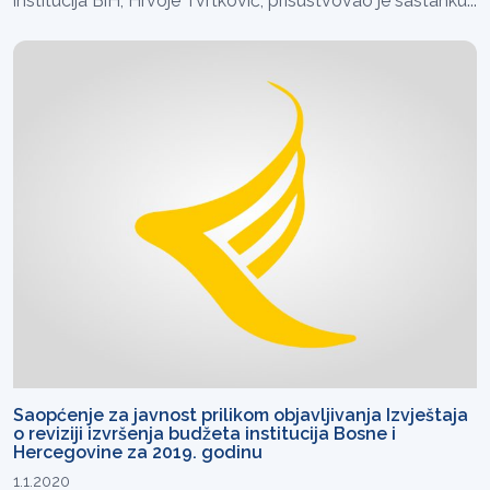
institucija BiH, Hrvoje Tvrtković, prisustvovao je sastanku...
Saopćenje za javnost prilikom objavljivanja Izvještaja
o reviziji izvršenja budžeta institucija Bosne i
Hercegovine za 2019. godinu
1.1.2020