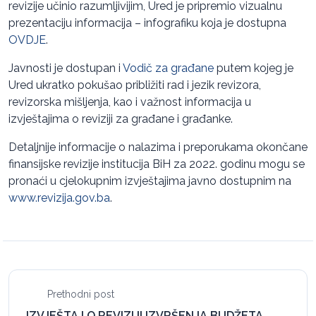
revizije učinio razumljivijim, Ured je pripremio vizualnu
prezentaciju informacija – infografiku koja je dostupna
OVDJE
.
Javnosti je dostupan i
Vodič za građane
putem kojeg je
Ured ukratko pokušao približiti rad i jezik revizora,
revizorska mišljenja, kao i važnost informacija u
izvještajima o reviziji za građane i građanke.
Detaljnije informacije o nalazima i preporukama okončane
finansijske revizije institucija BiH za 2022. godinu mogu se
pronaći u cjelokupnim izvještajima javno dostupnim na
www.revizija.gov.ba
.
Prethodni post
IZVJEŠTAJ O REVIZIJI IZVRŠENJA BUDŽETA