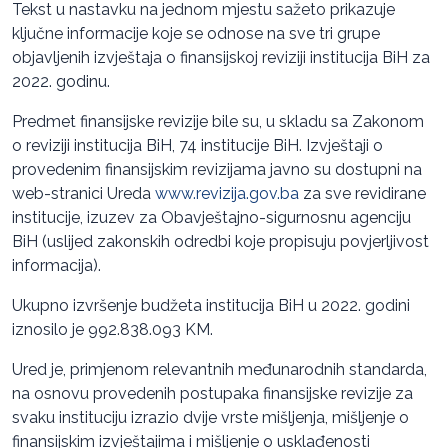
Tekst u nastavku na jednom mjestu sažeto prikazuje
ključne informacije koje se odnose na sve tri grupe
objavljenih izvještaja o finansijskoj reviziji institucija BiH za
2022. godinu.
Predmet finansijske revizije bile su, u skladu sa Zakonom
o reviziji institucija BiH, 74 institucije BiH. Izvještaji o
provedenim finansijskim revizijama javno su dostupni na
web-stranici Ureda
www.revizija.gov.ba
za sve revidirane
institucije, izuzev za Obavještajno-sigurnosnu agenciju
BiH (uslijed zakonskih odredbi koje propisuju povjerljivost
informacija).
Ukupno izvršenje budžeta institucija BiH u 2022. godini
iznosilo je 992.838.093 KM.
Ured je, primjenom relevantnih međunarodnih standarda,
na osnovu provedenih postupaka finansijske revizije za
svaku instituciju izrazio dvije vrste mišljenja, mišljenje o
finansijskim izvještajima i mišljenje o usklađenosti