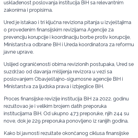
usklađenost poslovanja institucija BiH sa relevantnim
zakonima i propisima.
Ured je istakao i tri ključna reviziona pitanja u izvještajima
o provedenim finansijskim revizijama Agencije za
prevenciju korupcije i koordinaciju borbe protiv korupcije,
Ministarstva odbrane BiH i Ureda koordinatora za reformu
javne uprave.
Uslijed ograničenosti obima revizionih postupaka, Ured se
suzdržao od davanja mišljenja revizora u vezi sa
poslovanjem Obavještajno-sigurnosne agencije BiH i
Ministarstva za ljudska prava i izbjeglice BiH.
Proces finansijske revizije institucija BiH za 2022. godinu
rezultovao je i velikim brojem datih preporuka
institucijama BiH. Od ukupno 473 preporuke, njih 244 su
nove, dok je 229 preporuka ponovljeno iz ranijih godina.
Kako bi javnosti rezultate okončanog ciklusa finansijske