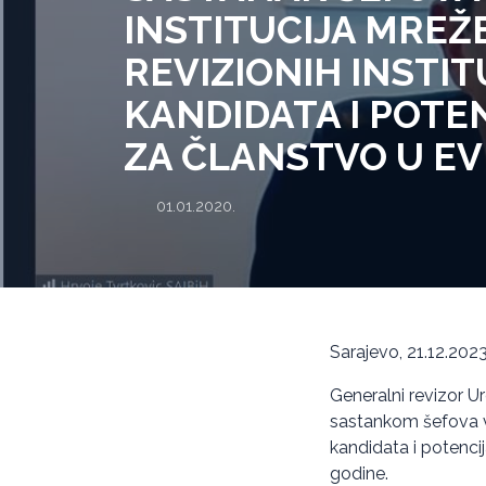
INSTITUCIJA MREŽ
REVIZIONIH INSTIT
KANDIDATA I POTE
ZA ČLANSTVO U EV
01.01.2020.
Sarajevo, 21.12.202
Generalni revizor Ur
sastankom šefova vrh
kandidata i potenci
godine.