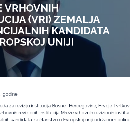
E VRHOVNIH
UCIJA (VRI) ZEMALJA
NCIJALNIH KANDIDATA
ROPSKOJ UNIJI
3. godine
eda za reviziju institucija Bosne i Hercegovine, Hrvoje Tvrtkov
ovnih revizionih institucija Mreže vrhovnih revizionih instituc
jalnih kandidata za članstvo u Evropskoj uniji održanom online