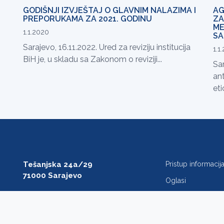
GODIŠNJI IZVJEŠTAJ O GLAVNIM NALAZIMA I
AG
PREPORUKAMA ZA 2021. GODINU
ZA
ME
1.1.2020
SA
Sarajevo, 16.11.2022. Ured za reviziju institucija
1.1
BiH je, u skladu sa Zakonom o reviziji...
Sar
ant
eti
Tešanjska 24a/29
Pristup informaci
71000 Sarajevo
Oglasi
T: +387 33 27 54 00
Javne nabavke
F: +387 33 27 54 01
FAQ