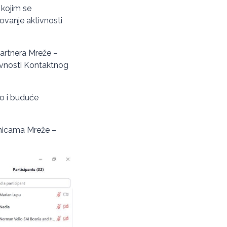
 kojim se
ovanje aktivnosti
partnera Mreže –
ivnosti Kontaktnog
o i buduće
lanicama Mreže –