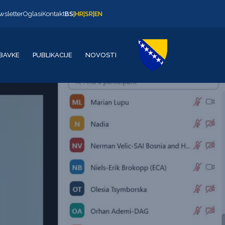
wsletter
Oglasi
Kontakt
BS
|
HR
|
SR
|
EN
BAVKE
PUBLIKACIJE
NOVOSTI