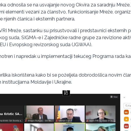
ka odnosila se na usvajanje novog Okvira za saradnju Mreže,
ni elementi vezani za članstvo, funkcionisanje Mreže, organiz
 njenih članica i eksternih partnera.
RI Mreže, sastanku su prisustvovali i predstavnici eksternih 
kog suda, SIGMA-e i Zajedničke radne grupe za revizione akt
 EU i Evropskog revizorskog suda (JGWAA).
motren i napredak u implementaciji tekućeg Programa rada ka
prilika iskorištena kako bi se poželjela dobrodošlica novim č
institucijama Moldavije i Ukrajine.