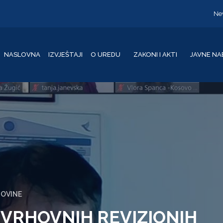
Ne
NASLOVNA
IZVJEŠTAJI
O UREDU
ZAKONI I AKTI
JAVNE NA
GOVINE
VRHOVNIH REVIZIONIH