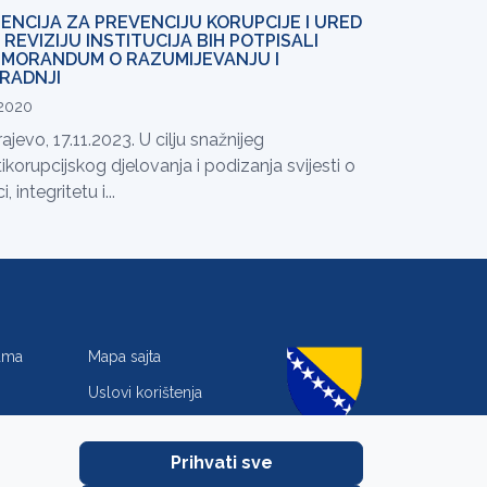
ENCIJA ZA PREVENCIJU KORUPCIJE I URED
 REVIZIJU INSTITUCIJA BIH POTPISALI
MORANDUM O RAZUMIJEVANJU I
RADNJI
.2020
ajevo, 17.11.2023. U cilju snažnijeg
ikorupcijskog djelovanja i podizanja svijesti o
ci, integritetu i...
jama
Mapa sajta
Uslovi korištenja
Zaštita privatnosti
Prihvati sve