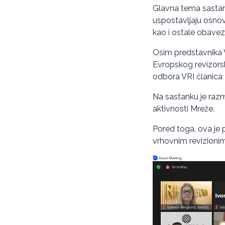
Glavna tema sastan
uspostavljaju osnov
kao i ostale obaveze
Osim predstavnika V
Evropskog revizors
odbora VRI članica
Na sastanku je raz
aktivnosti Mreže.
Pored toga, ova je 
vrhovnim revizionim 