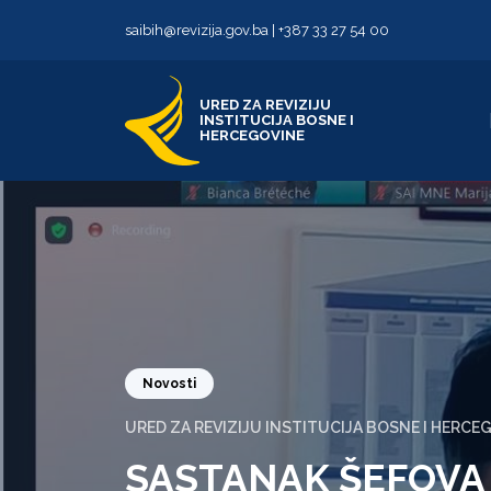
Skip to content
Skip to footer
saibih@revizija.gov.ba
|
+387 33 27 54 00
URED ZA REVIZIJU
INSTITUCIJA BOSNE I
HERCEGOVINE
Novosti
URED ZA REVIZIJU INSTITUCIJA BOSNE I HERCE
SASTANAK ŠEFOVA 