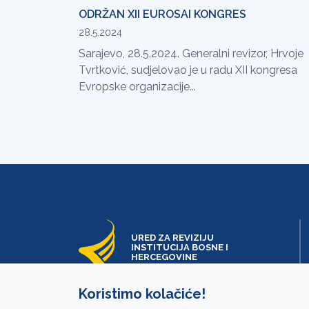
ODRŽAN XII EUROSAI KONGRES
28.5.2024
Sarajevo, 28.5.2024. Generalni revizor, Hrvoje
Tvrtković, sudjelovao je u radu XII kongresa
Evropske organizacije...
URED ZA REVIZIJU
INSTITUCIJA BOSNE I
HERCEGOVINE
Koristimo kolačiće!