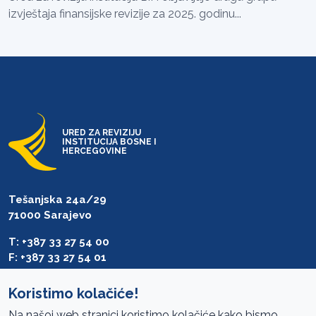
izvještaja finansijske revizije za 2025. godinu...
URED ZA REVIZIJU
INSTITUCIJA BOSNE I
HERCEGOVINE
Tešanjska 24a/29
71000 Sarajevo
T: +387 33 27 54 00
F: +387 33 27 54 01
saibih@revizija.gov.ba
Koristimo kolačiće!
Na našoj web stranici koristimo kolačiće kako bismo