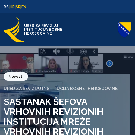
Skip to content
Skip to footer
BS
|
HR
|
SR
|
EN
URED ZA REVIZIJU
INSTITUCIJA BOSNE I
HERCEGOVINE
Novosti
URED ZA REVIZIJU INSTITUCIJA BOSNE I HERCEGOVINE
SASTANAK ŠEFOVA
VRHOVNIH REVIZIONIH
INSTITUCIJA MREŽE
VRHOVNIH REVIZIONIH