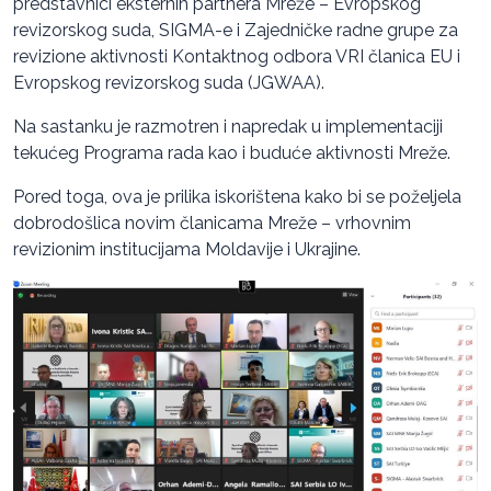
predstavnici eksternih partnera Mreže – Evropskog
revizorskog suda, SIGMA-e i Zajedničke radne grupe za
revizione aktivnosti Kontaktnog odbora VRI članica EU i
Evropskog revizorskog suda (JGWAA).
Na sastanku je razmotren i napredak u implementaciji
tekućeg Programa rada kao i buduće aktivnosti Mreže.
Pored toga, ova je prilika iskorištena kako bi se poželjela
dobrodošlica novim članicama Mreže – vrhovnim
revizionim institucijama Moldavije i Ukrajine.