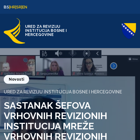
Skip to content
Skip to footer
BS
|
HR
|
SR
|
EN
URED ZA REVIZIJU
INSTITUCIJA BOSNE I
HERCEGOVINE
Novosti
URED ZA REVIZIJU INSTITUCIJA BOSNE I HERCEGOVINE
SASTANAK ŠEFOVA
VRHOVNIH REVIZIONIH
INSTITUCIJA MREŽE
VRHOVNIH REVIZIONIH