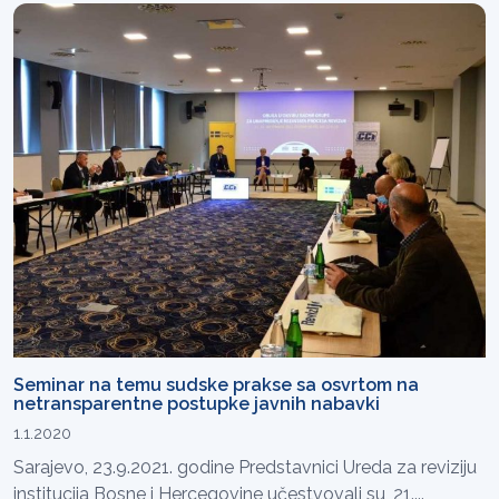
Seminar na temu sudske prakse sa osvrtom na
netransparentne postupke javnih nabavki
1.1.2020
Sarajevo, 23.9.2021. godine Predstavnici Ureda za reviziju
institucija Bosne i Hercegovine učestvovali su, 21....