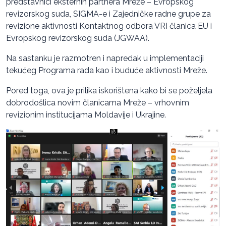
predstavnici eksternih partnera Mreže – Evropskog
revizorskog suda, SIGMA-e i Zajedničke radne grupe za
revizione aktivnosti Kontaktnog odbora VRI članica EU i
Evropskog revizorskog suda (JGWAA).
Na sastanku je razmotren i napredak u implementaciji
tekućeg Programa rada kao i buduće aktivnosti Mreže.
Pored toga, ova je prilika iskorištena kako bi se poželjela
dobrodošlica novim članicama Mreže – vrhovnim
revizionim institucijama Moldavije i Ukrajine.