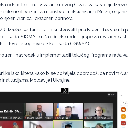
ka odnosila se na usvajanje novog Okvira za saradnju Mreže,
ni elementi vezani za članstvo, funkcionisanje Mreže, organiz
 njenih članica i eksternih partnera.
RI Mreže, sastanku su prisustvovali i predstavnici eksternih 
kog suda, SIGMA-e i Zajedničke radne grupe za revizione akt
 EU i Evropskog revizorskog suda (JGWAA).
motren i napredak u implementaciji tekućeg Programa rada ka
prilika iskorištena kako bi se poželjela dobrodošlica novim č
institucijama Moldavije i Ukrajine.