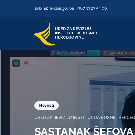
Skip to content
Skip to footer
saibih@revizija.gov.ba
|
+387 33 27 54 00
URED ZA REVIZIJU
INSTITUCIJA BOSNE I
HERCEGOVINE
Novosti
URED ZA REVIZIJU INSTITUCIJA BOSNE I HERCE
SASTANAK ŠEFOVA 