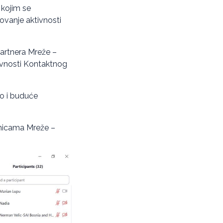
 kojim se
ovanje aktivnosti
partnera Mreže –
ivnosti Kontaktnog
o i buduće
lanicama Mreže –