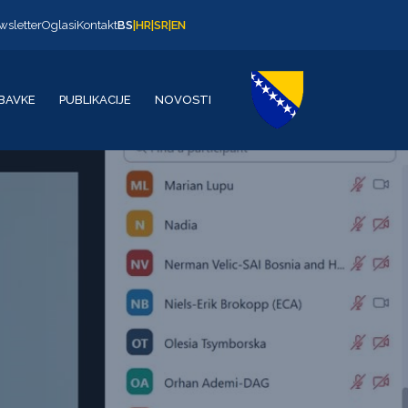
wsletter
Oglasi
Kontakt
BS
|
HR
|
SR
|
EN
BAVKE
PUBLIKACIJE
NOVOSTI