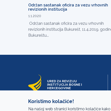
Održan sastanak oficira za vezu vrhovnih
revizionih institucija
1.1.2020
Održan sastanak oficira za vezu vrhovnih
revizionih institucija Bukurešt, 11.4.2019. godi
Bukureštu...
URED ZA REVIZIJU
INSTITUCIJA BOSNE I
HERCEGOVINE
Koristimo kolačiće!
Na našoj web stranici koristimo kolačiće kako