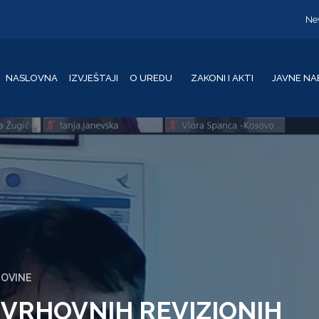
Ne
NASLOVNA
IZVJEŠTAJI
O UREDU
ZAKONI I AKTI
JAVNE NA
GOVINE
VRHOVNIH REVIZIONIH