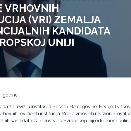
E VRHOVNIH
UCIJA (VRI) ZEMALJA
NCIJALNIH KANDIDATA
ROPSKOJ UNIJI
3. godine
eda za reviziju institucija Bosne i Hercegovine, Hrvoje Tvrtkov
ovnih revizionih institucija Mreže vrhovnih revizionih instituc
jalnih kandidata za članstvo u Evropskoj uniji održanom online