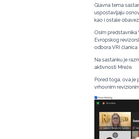
Glavna tema sastan
uspostavljaju osnov
kao i ostale obaveze
Osim predstavnika V
Evropskog revizors
odbora VRI članica
Na sastanku je raz
aktivnosti Mreže.
Pored toga, ova je 
vrhovnim revizionim 