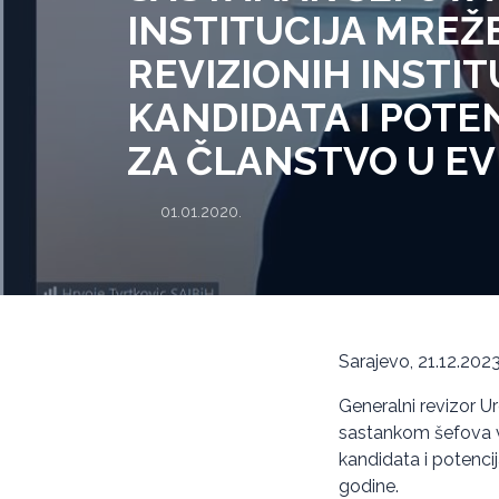
INSTITUCIJA MREŽ
REVIZIONIH INSTIT
KANDIDATA I POTE
ZA ČLANSTVO U EV
01.01.2020.
Sarajevo, 21.12.202
Generalni revizor Ur
sastankom šefova vrh
kandidata i potenci
godine.