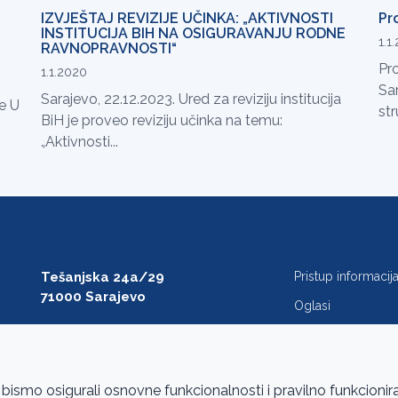
IZVJEŠTAJ REVIZIJE UČINKA: „AKTIVNOSTI
Pr
INSTITUCIJA BIH NA OSIGURAVANJU RODNE
1.1
RAVNOPRAVNOSTI“
Pro
1.1.2020
Sa
Sarajevo, 22.12.2023. Ured za reviziju institucija
ne U
st
BiH je proveo reviziju učinka na temu:
„Aktivnosti...
Tešanjska 24a/29
Pristup informaci
71000 Sarajevo
Oglasi
T: +387 33 27 54 00
Javne nabavke
F: +387 33 27 54 01
FAQ
saibih@revizija.gov.ba
 bismo osigurali osnovne funkcionalnosti i pravilno funkcionir