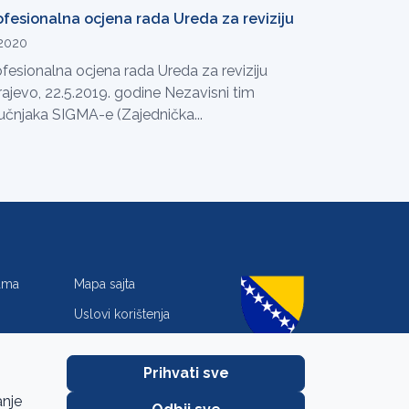
ofesionalna ocjena rada Ureda za reviziju
.2020
fesionalna ocjena rada Ureda za reviziju
rajevo, 22.5.2019. godine Nezavisni tim
ručnjaka SIGMA-e (Zajednička...
jama
Mapa sajta
Uslovi korištenja
Zaštita privatnosti
Prihvati sve
anje