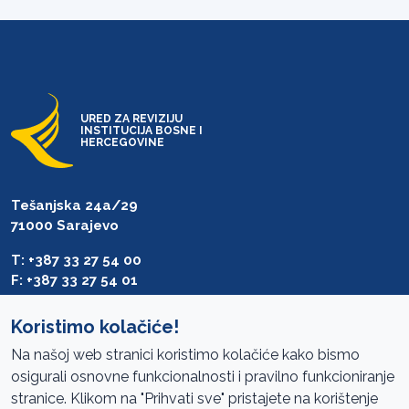
URED ZA REVIZIJU
INSTITUCIJA BOSNE I
HERCEGOVINE
Tešanjska 24a/29
71000 Sarajevo
T: +387 33 27 54 00
F: +387 33 27 54 01
saibih@revizija.gov.ba
Koristimo kolačiće!
Na našoj web stranici koristimo kolačiće kako bismo
osigurali osnovne funkcionalnosti i pravilno funkcioniranje
Pristup informacijama
stranice. Klikom na "Prihvati sve" pristajete na korištenje