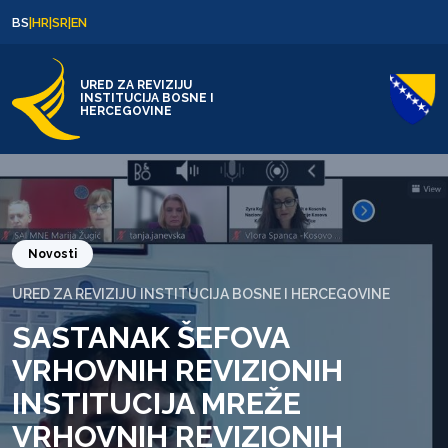
Skip to content
Skip to footer
BS
|
HR
|
SR
|
EN
URED ZA REVIZIJU
INSTITUCIJA BOSNE I
HERCEGOVINE
Novosti
URED ZA REVIZIJU INSTITUCIJA BOSNE I HERCEGOVINE
SASTANAK ŠEFOVA
VRHOVNIH REVIZIONIH
INSTITUCIJA MREŽE
VRHOVNIH REVIZIONIH