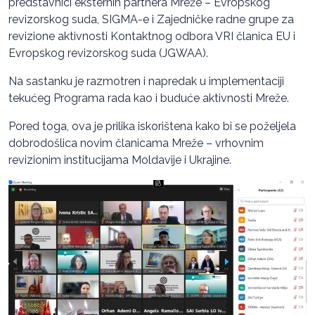
predstavnici eksternih partnera Mreže – Evropskog
revizorskog suda, SIGMA-e i Zajedničke radne grupe za
revizione aktivnosti Kontaktnog odbora VRI članica EU i
Evropskog revizorskog suda (JGWAA).
Na sastanku je razmotren i napredak u implementaciji
tekućeg Programa rada kao i buduće aktivnosti Mreže.
Pored toga, ova je prilika iskorištena kako bi se poželjela
dobrodošlica novim članicama Mreže – vrhovnim
revizionim institucijama Moldavije i Ukrajine.