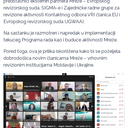
predstavnici eksternih partnera Mreže – Evropskog
revizorskog suda, SIGMA-e i Zajedničke radne grupe za
revizione aktivnosti Kontaktnog odbora VRI članica EU i
Evropskog revizorskog suda (JGWAA).
Na sastanku je razmotren i napredak u implementaciji
tekućeg Programa rada kao i buduće aktivnosti Mreže.
Pored toga, ova je prilika iskorištena kako bi se poželjela
dobrodošlica novim članicama Mreže – vrhovnim
revizionim institucijama Moldavije i Ukrajine.