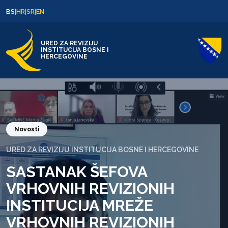
Skip to content
Skip to footer
BS
|
HR
|
SR
|
EN
URED ZA REVIZIJU
INSTITUCIJA BOSNE I
HERCEGOVINE
Novosti
URED ZA REVIZIJU INSTITUCIJA BOSNE I HERCEGOVINE
SASTANAK ŠEFOVA
VRHOVNIH REVIZIONIH
INSTITUCIJA MREŽE
VRHOVNIH REVIZIONIH