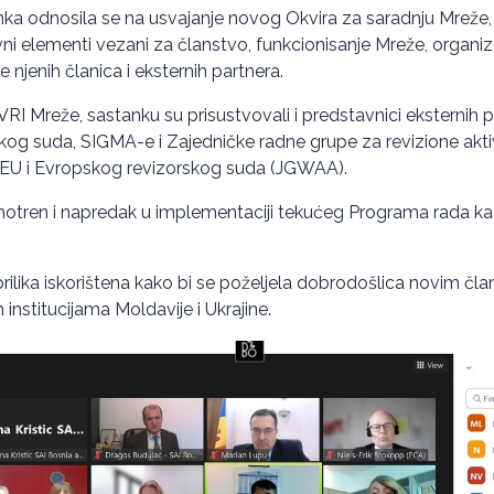
ka odnosila se na usvajanje novog Okvira za saradnju Mreže,
ni elementi vezani za članstvo, funkcionisanje Mreže, organiz
 njenih članica i eksternih partnera.
RI Mreže, sastanku su prisustvovali i predstavnici eksternih 
kog suda, SIGMA-e i Zajedničke radne grupe za revizione akt
 EU i Evropskog revizorskog suda (JGWAA).
motren i napredak u implementaciji tekućeg Programa rada ka
prilika iskorištena kako bi se poželjela dobrodošlica novim č
institucijama Moldavije i Ukrajine.