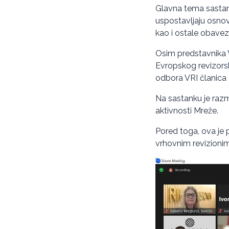
Glavna tema sastan
uspostavljaju osnov
kao i ostale obaveze
Osim predstavnika V
Evropskog revizors
odbora VRI članica
Na sastanku je raz
aktivnosti Mreže.
Pored toga, ova je 
vrhovnim revizionim 