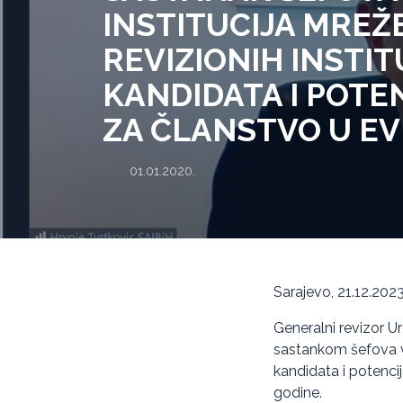
INSTITUCIJA MREŽ
REVIZIONIH INSTIT
KANDIDATA I POTE
ZA ČLANSTVO U EV
01.01.2020.
Sarajevo, 21.12.202
Generalni revizor Ur
sastankom šefova vrh
kandidata i potenci
godine.