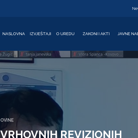
Ne
NASLOVNA
IZVJEŠTAJI
O UREDU
ZAKONI I AKTI
JAVNE NA
GOVINE
VRHOVNIH REVIZIONIH