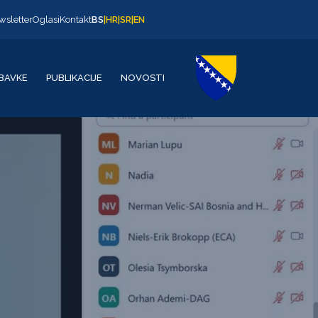
wsletter
Oglasi
Kontakt
BS
|
HR
|
SR
|
EN
BAVKE
PUBLIKACIJE
NOVOSTI