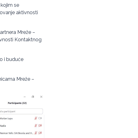
 kojim se
ovanje aktivnosti
partnera Mreže –
ivnosti Kontaktnog
o i buduće
lanicama Mreže –