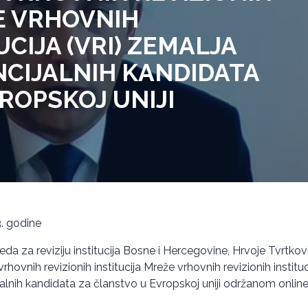
E VRHOVNIH
UCIJA (VRI) ZEMALJA
NCIJALNIH KANDIDATA
ROPSKOJ UNIJI
3. godine
eda za reviziju institucija Bosne i Hercegovine, Hrvoje Tvrtkov
ovnih revizionih institucija Mreže vrhovnih revizionih instituc
jalnih kandidata za članstvo u Evropskoj uniji održanom online