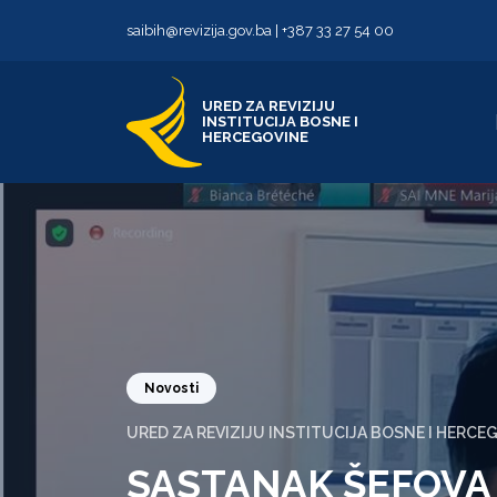
Skip to content
Skip to footer
saibih@revizija.gov.ba
|
+387 33 27 54 00
URED ZA REVIZIJU
INSTITUCIJA BOSNE I
HERCEGOVINE
Novosti
URED ZA REVIZIJU INSTITUCIJA BOSNE I HERCE
SASTANAK ŠEFOVA 