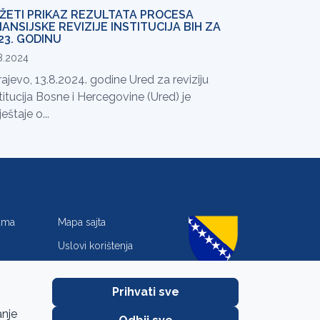
ŽETI PRIKAZ REZULTATA PROCESA
NANSIJSKE REVIZIJE INSTITUCIJA BIH ZA
23. GODINU
8.2024
ajevo, 13.8.2024. godine Ured za reviziju
titucija Bosne i Hercegovine (Ured) je
ještaje o...
jama
Mapa sajta
Uslovi korištenja
Zaštita privatnosti
Prihvati sve
anje