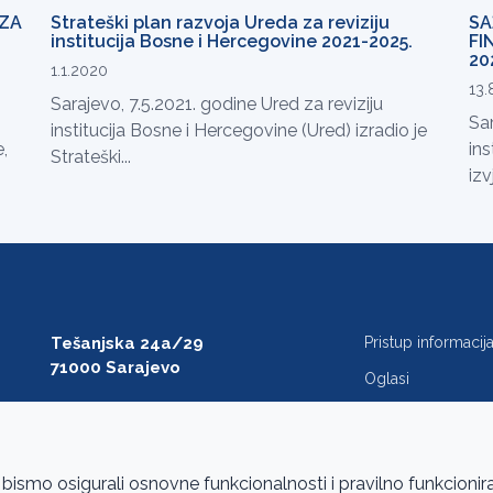
 ZA
Strateški plan razvoja Ureda za reviziju
SA
institucija Bosne i Hercegovine 2021-2025.
FI
20
1.1.2020
13.
Sarajevo, 7.5.2021. godine Ured za reviziju
Sar
institucija Bosne i Hercegovine (Ured) izradio je
,
ins
Strateški...
izv
Tešanjska 24a/29
Pristup informaci
71000 Sarajevo
Oglasi
T: +387 33 27 54 00
Javne nabavke
F: +387 33 27 54 01
FAQ
saibih@revizija.gov.ba
 bismo osigurali osnovne funkcionalnosti i pravilno funkcionir