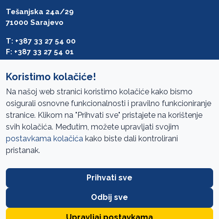
Tešanjska 24a/29
71000 Sarajevo
T: +387 33 27 54 00
F: +387 33 27 54 01
saibih@revizija.gov.ba
Koristimo kolačiće!
Na našoj web stranici koristimo kolačiće kako bismo
osigurali osnovne funkcionalnosti i pravilno funkcioniranje
Pristup informacijama
stranice. Klikom na "Prihvati sve" pristajete na korištenje
svih kolačića. Međutim, možete upravljati svojim
Mapa sajta
postavkama kolačića
kako biste dali kontrolirani
Oglasi
pristanak.
Uslovi korištenja
Prihvati sve
Javne nabavke
Zaštita privatnosti
Odbij sve
FAQ
Upravljaj postavkama