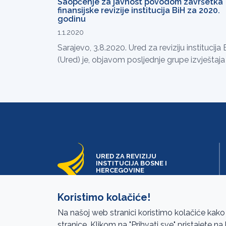
Saopćenje za javnost povodom završetka
finansijske revizije institucija BiH za 2020.
godinu
1.1.2020
Sarajevo, 3.8.2020. Ured za reviziju institucija 
(Ured) je, objavom posljednje grupe izvještaja 
URED ZA REVIZIJU
INSTITUCIJA BOSNE I
HERCEGOVINE
Koristimo kolačiće!
Na našoj web stranici koristimo kolačiće kako
stranice. Klikom na "Prihvati sve" pristajete n