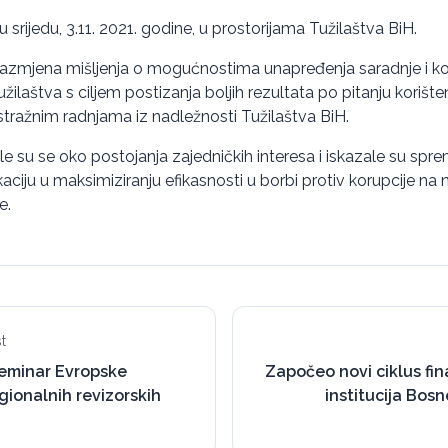
 srijedu, 3.11. 2021. godine, u prostorijama Tužilaštva BiH.
e razmjena mišljenja o mogućnostima unapređenja saradnje i 
užilaštva s ciljem postizanja boljih rezultata po pitanju korišten
istražnim radnjama iz nadležnosti Tužilaštva BiH.
žile su se oko postojanja zajedničkih interesa i iskazale su sp
ciju u maksimiziranju efikasnosti u borbi protiv korupcije na ni
e.
t
eminar Evropske
Započeo novi ciklus fina
gionalnih revizorskih
institucija Bos