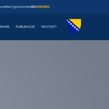
wsletter
Oglasi
Kontakt
BS
|
HR
|
SR
|
EN
BAVKE
PUBLIKACIJE
NOVOSTI