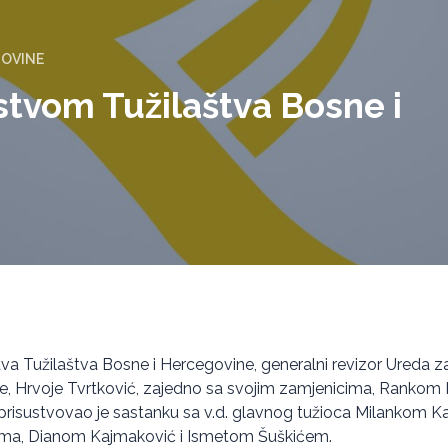
GOVINE
tvom Tužilaštva Bosne i
a Tužilaštva Bosne i Hercegovine, generalni revizor Ureda za r
e, Hrvoje Tvrtković, zajedno sa svojim zamjenicima, Ranko
prisustvovao je sastanku sa v.d. glavnog tužioca Milankom K
ima, Dianom Kajmaković i Ismetom Šuškićem.