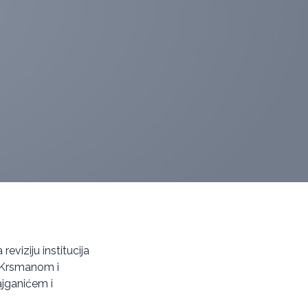
eviziju institucija
m Krsmanom i
ajganićem i