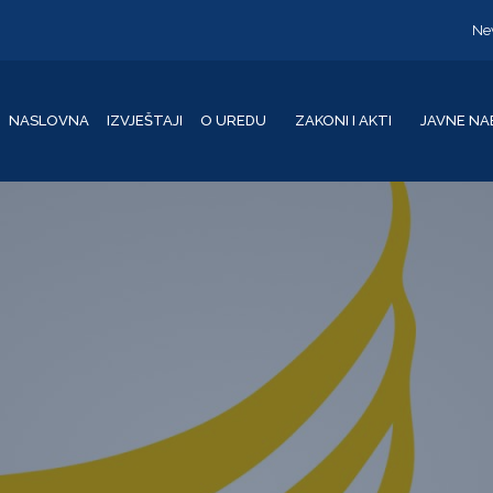
Ne
NASLOVNA
IZVJEŠTAJI
O UREDU
ZAKONI I AKTI
JAVNE NA