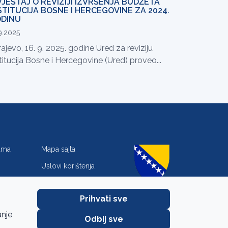
VJEŠTAJ O REVIZIJI IZVRŠENJA BUDŽETA
STITUCIJA BOSNE I HERCEGOVINE ZA 2024.
DINU
9.2025
ajevo, 16. 9. 2025. godine Ured za reviziju
titucija Bosne i Hercegovine (Ured) proveo...
jama
Mapa sajta
Uslovi korištenja
Zaštita privatnosti
Prihvati sve
anje
Odbij sve