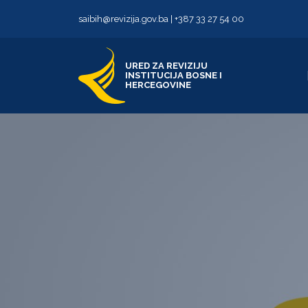
Skip to content
Skip to footer
saibih@revizija.gov.ba
|
+387 33 27 54 00
URED ZA REVIZIJU
INSTITUCIJA BOSNE I
HERCEGOVINE