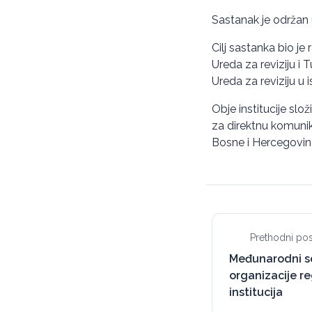
Sastanak je održan u
Cilj sastanka bio j
Ureda za reviziju i T
Ureda za reviziju u 
Obje institucije slo
za direktnu komunika
Bosne i Hercegovin
Prethodni pos
Međunarodni s
organizacije re
institucija