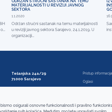
ODRŽAN STRUČNI SASTANAK NA TEMU
IZ
MATERIJALNOSTI U REVIZIJI JAVNOG
IN
SEKTORA
GO
1.1.2020
16.
BiH
Održan stručni sastanak na temu materijalnosti
Sar
o...
u reviziji javnog sektora Sarajevo, 24.1.2019. U
ins
organizaciji...
Tešanjska 24a/29
Pristup informaci
71000 Sarajevo
Oglasi
T: +387 33 27 54 00
Javne nabavke
F: +387 33 27 54 01
FAQ
saibih@revizija.gov.ba
 bismo osigurali osnovne funkcionalnosti i pravilno funkcionir
a korištenje svih kolačića. Međutim, možete upravljati svojim