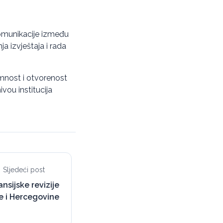
komunikacije između
ja izvještaja i rada
remnost i otvorenost
vou institucija
Sljedeći post
nsijske revizije
ne i Hercegovine