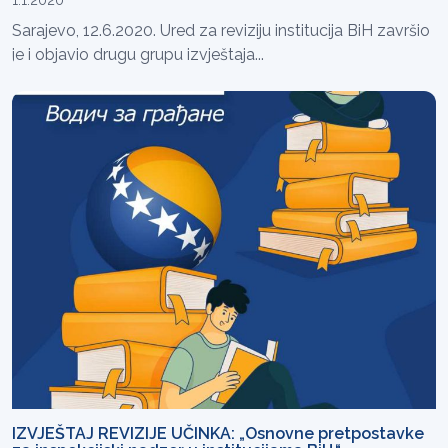
Sarajevo, 12.6.2020. Ured za reviziju institucija BiH završio
je i objavio drugu grupu izvještaja...
IZVJEŠTAJ REVIZIJE UČINKA: „Osnovne pretpostavke