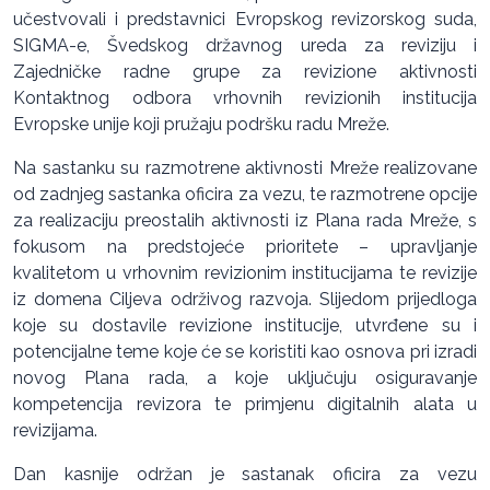
učestvovali i predstavnici Evropskog revizorskog suda,
SIGMA-e, Švedskog državnog ureda za reviziju i
Zajedničke radne grupe za revizione aktivnosti
Kontaktnog odbora vrhovnih revizionih institucija
Evropske unije koji pružaju podršku radu Mreže.
Na sastanku su razmotrene aktivnosti Mreže realizovane
od zadnjeg sastanka oficira za vezu, te razmotrene opcije
za realizaciju preostalih aktivnosti iz Plana rada Mreže, s
fokusom na predstojeće prioritete – upravljanje
kvalitetom u vrhovnim revizionim institucijama te revizije
iz domena Ciljeva održivog razvoja. Slijedom prijedloga
koje su dostavile revizione institucije, utvrđene su i
potencijalne teme koje će se koristiti kao osnova pri izradi
novog Plana rada, a koje uključuju osiguravanje
kompetencija revizora te primjenu digitalnih alata u
revizijama.
Dan kasnije održan je sastanak oficira za vezu