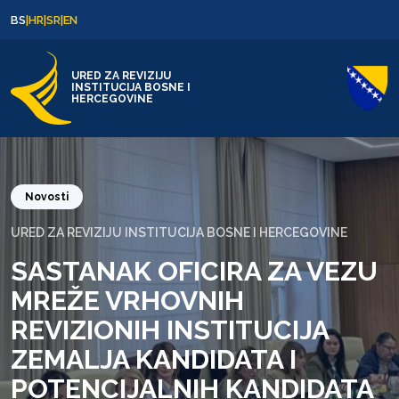
Skip to content
Skip to footer
BS
|
HR
|
SR
|
EN
URED ZA REVIZIJU
INSTITUCIJA BOSNE I
HERCEGOVINE
Novosti
URED ZA REVIZIJU INSTITUCIJA BOSNE I HERCEGOVINE
SASTANAK OFICIRA ZA VEZU
MREŽE VRHOVNIH
REVIZIONIH INSTITUCIJA
ZEMALJA KANDIDATA I
POTENCIJALNIH KANDIDATA