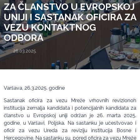
ZA ČLANSTVO U EVROPSKOJ
UNIJI I SASTANAK OFICIRA ZA
VEZU KONTAKTNOG
ODBORA
26.03.2025.
Varšava, 26.3.2025. godine
Sastanak oficira za vezu Mreže vrhovnih revizionoh
institucija zemalja kandidata i potencijalnih kandidata za
članstvo u Evropskoj uniji održan je 26. marta 2025.
godine, u Varšavi, Poljska. Na sastanku je učestvovao i
oficir za vezu Ureda za reviziju institucija Bosne i
Hercegovine. Na sastanku su, pored oficira za vezu Mreže