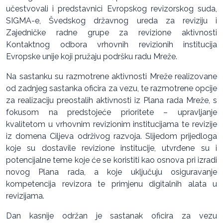
učestvovali i predstavnici Evropskog revizorskog suda,
SIGMA-e, Švedskog državnog ureda za reviziju i
Zajedničke radne grupe za revizione aktivnosti
Kontaktnog odbora vrhovnih revizionih institucija
Evropske unije koji pružaju podršku radu Mreže.
Na sastanku su razmotrene aktivnosti Mreže realizovane
od zadnjeg sastanka oficira za vezu, te razmotrene opcije
za realizaciju preostalih aktivnosti iz Plana rada Mreže, s
fokusom na predstojeće prioritete – upravljanje
kvalitetom u vrhovnim revizionim institucijama te revizije
iz domena Ciljeva održivog razvoja. Slijedom prijedloga
koje su dostavile revizione institucije, utvrđene su i
potencijalne teme koje će se koristiti kao osnova pri izradi
novog Plana rada, a koje uključuju osiguravanje
kompetencija revizora te primjenu digitalnih alata u
revizijama.
Dan kasnije održan je sastanak oficira za vezu