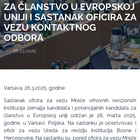
ZA ČLANSTVO U EVROPSKOJ
UNIJI I SASTANAK OFICIRA ZA
VEZU KONTAKTNOG
ODBORA
26.03.2025.
Varšava, 26.3.2025. godine
Sastanak oficira za vezu Mreže vrhovnih revizionoh
institucija zemalja kandidata i potencijalnih kandidata za
članstvo u Evropskoj uniji održan je 26. marta 2025.
godine, u Varšavi, Poljska. Na sastanku je učestvovao i
oficir za vezu Ureda za reviziju institucija Bosne i
Hercegovine. Na sastanku su, pored oficira za vezu Mreže