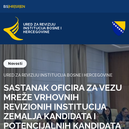
Skip to content
Skip to footer
BS
|
HR
|
SR
|
EN
URED ZA REVIZIJU
INSTITUCIJA BOSNE I
HERCEGOVINE
Novosti
URED ZA REVIZIJU INSTITUCIJA BOSNE I HERCEGOVINE
SASTANAK OFICIRA ZA VEZU
MREŽE VRHOVNIH
REVIZIONIH INSTITUCIJA
ZEMALJA KANDIDATA I
POTENCIJALNIH KANDIDATA