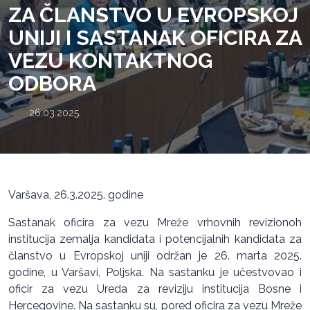
ZA ČLANSTVO U EVROPSKOJ
UNIJI I SASTANAK OFICIRA ZA
VEZU KONTAKTNOG
ODBORA
26.03.2025.
Varšava, 26.3.2025. godine
Sastanak oficira za vezu Mreže vrhovnih revizionoh
institucija zemalja kandidata i potencijalnih kandidata za
članstvo u Evropskoj uniji održan je 26. marta 2025.
godine, u Varšavi, Poljska. Na sastanku je učestvovao i
oficir za vezu Ureda za reviziju institucija Bosne i
Hercegovine. Na sastanku su, pored oficira za vezu Mreže