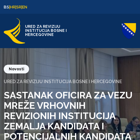
Skip to content
Skip to footer
BS
|
HR
|
SR
|
EN
URED ZA REVIZIJU
INSTITUCIJA BOSNE I
HERCEGOVINE
Novosti
URED ZA REVIZIJU INSTITUCIJA BOSNE I HERCEGOVINE
SASTANAK OFICIRA ZA VEZU
MREŽE VRHOVNIH
REVIZIONIH INSTITUCIJA
ZEMALJA KANDIDATA I
POTENCIJALNIH KANDIDATA