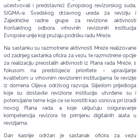
učestvovali i predstavnici Evropskog revizorskog suda,
SIGMA-e, Švedskog državnog ureda za reviziju i
Zajedničke radne grupe za revizione aktivnosti
Kontaktnog odbora vrhovnih revizionih institucija
Evropske unije koji pružaju podršku radu Mreže.
Na sastanku su razmotrene aktivnosti Mreže realizovane
od zadnjeg sastanka oficira za vezu, te razmotrene opcije
za realizaciju preostalih aktivnosti iz Plana rada Mreže, s
fokusom na predstojeće prioritete – upravljanje
kvalitetom u vrhovnim revizionim institucijama te revizije
iz domena Ciljeva održivog razvoja. Slijedom prijedloga
koje su dostavile revizione institucije, utvrđene su i
potencijalne teme koje će se koristiti kao osnova pri izradi
novog Plana rada, a koje uključuju osiguravanje
kompetencija revizora te primjenu digitalnih alata u
revizijama.
Dan kasnije održan je sastanak oficira za vezu