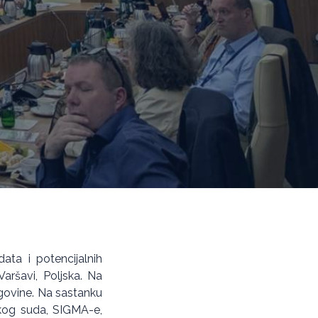
ata i potencijalnih
aršavi, Poljska. Na
egovine. Na sastanku
skog suda, SIGMA-e,