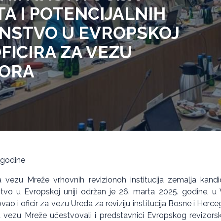
A I POTENCIJALNIH
ANSTVO U EVROPSKOJ
OFICIRA ZA VEZU
ORA
 godine
a vezu Mreže vrhovnih revizionoh institucija zemalja kandid
tvo u Evropskoj uniji održan je 26. marta 2025. godine, u V
vao i oficir za vezu Ureda za reviziju institucija Bosne i Herc
za vezu Mreže učestvovali i predstavnici Evropskog revizor