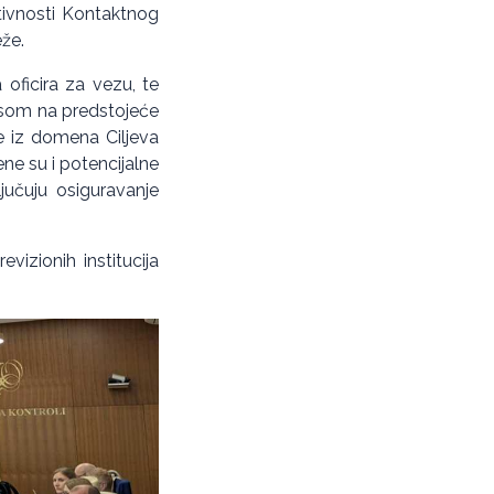
tivnosti Kontaktnog
eže.
oficira za vezu, te
kusom na predstojeće
je iz domena Ciljeva
ene su i potencijalne
jučuju osiguravanje
izionih institucija