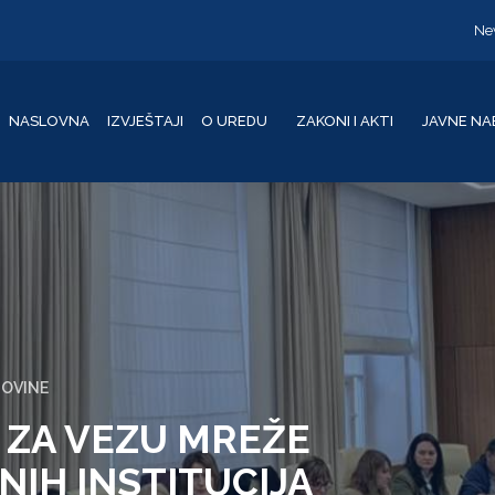
Ne
NASLOVNA
IZVJEŠTAJI
O UREDU
ZAKONI I AKTI
JAVNE NA
GOVINE
 ZA VEZU MREŽE
NIH INSTITUCIJA