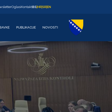
wsletter
Oglasi
Kontakt
BS
|
HR
|
SR
|
EN
BAVKE
PUBLIKACIJE
NOVOSTI