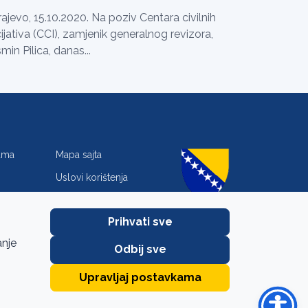
ajevo, 15.10.2020. Na poziv Centara civilnih
cijativa (CCI), zamjenik generalnog revizora,
min Pilica, danas...
jama
Mapa sajta
Uslovi korištenja
Zaštita privatnosti
Prihvati sve
anje
Odbij sve
Upravljaj postavkama