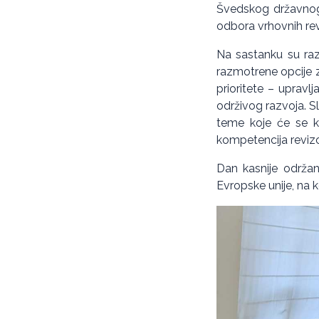
Švedskog državnog 
odbora vrhovnih revi
Na sastanku su raz
razmotrene opcije z
prioritete – upravl
održivog razvoja. Sl
teme koje će se ko
kompetencija revizor
Dan kasnije održan
Evropske unije, na 