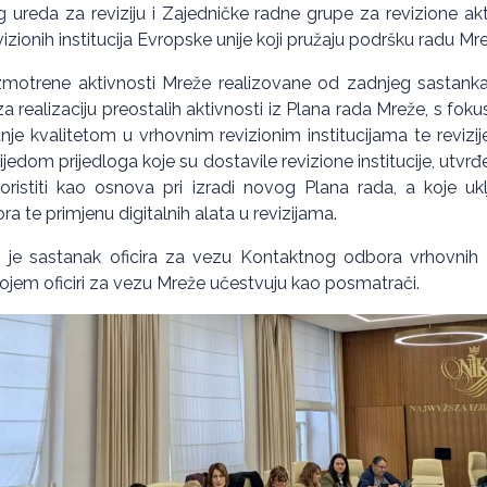
ureda za reviziju i Zajedničke radne grupe za revizione ak
zionih institucija Evropske unije koji pružaju podršku radu Mr
motrene aktivnosti Mreže realizovane od zadnjeg sastanka 
a realizaciju preostalih aktivnosti iz Plana rada Mreže, s fo
janje kvalitetom u vrhovnim revizionim institucijama te revizi
ijedom prijedloga koje su dostavile revizione institucije, utvrđ
ristiti kao osnova pri izradi novog Plana rada, a koje ukl
a te primjenu digitalnih alata u revizijama.
 je sastanak oficira za vezu Kontaktnog odbora vrhovnih rev
kojem oficiri za vezu Mreže učestvuju kao posmatrači.