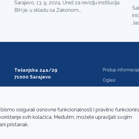
Sarajevo, 13. 9. 2024. Ured za reviziju institucija
Sar
BiH je, u skladu sa Zakonom...
ini
Jas
Tešanjska 24a/29
Pristup informaci
71000 Sarajevo
Oglasi
T: +387 33 27 54 00
Javne nabavke
F: +387 33 27 54 01
FAQ
saibih@revizija.gov.ba
 bismo osigurali osnovne funkcionalnosti i pravilno funkcionir
a korištenje svih kolačića. Međutim, možete upravljati svojim
ani pristanak.