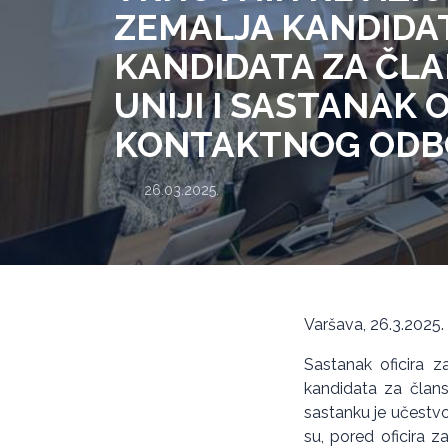
ZEMALJA KANDIDAT
KANDIDATA ZA ČL
UNIJI I SASTANAK 
KONTAKTNOG ODB
26.03.2025.
Varšava, 26.3.2025.
Sastanak oficira z
kandidata za člans
sastanku je učestvo
su, pored oficira 