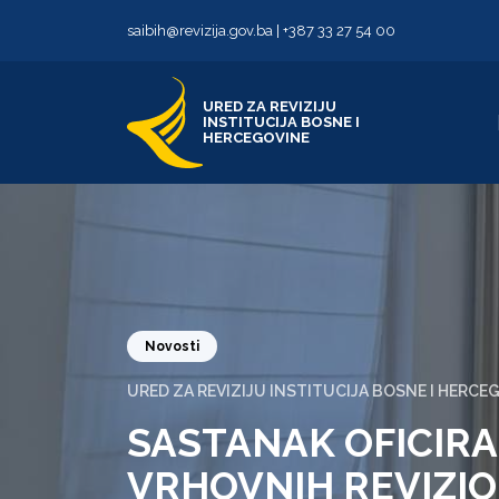
Skip to content
Skip to footer
saibih@revizija.gov.ba
|
+387 33 27 54 00
URED ZA REVIZIJU
INSTITUCIJA BOSNE I
HERCEGOVINE
Novosti
URED ZA REVIZIJU INSTITUCIJA BOSNE I HERCE
SASTANAK OFICIRA
VRHOVNIH REVIZIO