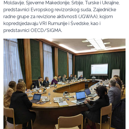
Moldavije, Sjeverne Makedonije, Srbije, Turske i Ukrajine,
predstavnici Evropskog revizorskog suda, Zajedničke
radne grupe za revizione aktivnosti (JGWAA), kojom
kopredsjedavaju VRI Rumunije i Švedske, kao i
predstavnici OECD/SIGMA.