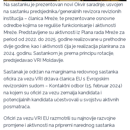
Na sastanku je prezentovan novi Okvir saradnje, usvojen
na sastanku predsjednika/generalnih revizora revizionih
institucija – članica Mreže, te prezentovane osnovne
odredbe kojima se reguliše funkcionisanje i aktivnosti
Mreže. Predstavljene su aktivnosti iz Plana rada Mreže za
period od 2022. do 2025. godine realizovane u prethodne
dvije godine, kao i aktivnosti čija je realizacija planirana za
2024. godinu. Sastankom je, prema principu rotacije,
predsjedavao VRI Moldavije.
Sastanak je održan na marginama redovnog sastanka
oficira za vezu VRI država članica EU s Evropskim
revizorskim sudom – Kontaktni odbor (15. februar 2024)
na kojem su oficiri za vezu zemalja kandidata i
potencijalnih kandidata učestvovali u svojstvu aktivnih
posmatrača.
Oficiri za vezu VRI EU razmotrili su najnovije razvojne
promjene i aktivnosti na pripremi narednog sastanka