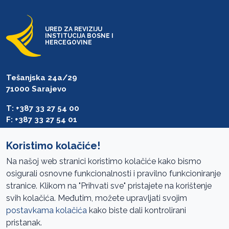
URED ZA REVIZIJU
INSTITUCIJA BOSNE I
HERCEGOVINE
Tešanjska 24a/29
71000 Sarajevo
T: +387 33 27 54 00
F: +387 33 27 54 01
saibih@revizija.gov.ba
Koristimo kolačiće!
Na našoj web stranici koristimo kolačiće kako bismo
osigurali osnovne funkcionalnosti i pravilno funkcioniranje
Pristup informacijama
stranice. Klikom na "Prihvati sve" pristajete na korištenje
svih kolačića. Međutim, možete upravljati svojim
Mapa sajta
postavkama kolačića
kako biste dali kontrolirani
Oglasi
pristanak.