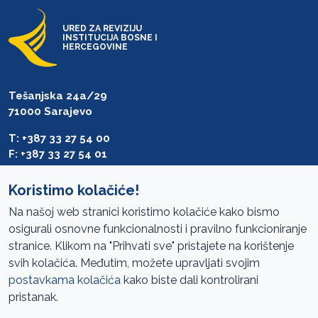
URED ZA REVIZIJU
INSTITUCIJA BOSNE I
HERCEGOVINE
Tešanjska 24a/29
71000 Sarajevo
T: +387 33 27 54 00
F: +387 33 27 54 01
saibih@revizija.gov.ba
Koristimo kolačiće!
Na našoj web stranici koristimo kolačiće kako bismo
osigurali osnovne funkcionalnosti i pravilno funkcioniranje
Pristup informacijama
stranice. Klikom na "Prihvati sve" pristajete na korištenje
svih kolačića. Međutim, možete upravljati svojim
Mapa sajta
postavkama kolačića
kako biste dali kontrolirani
Oglasi
pristanak.
Uslovi korištenja