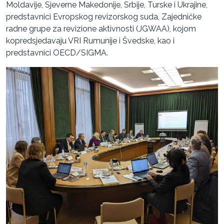
Moldavije, Sjeverne Makedonije, Srbije, Turske i Ukrajine,
predstavnici Evropskog revizorskog suda, Zajedničke
radne grupe za revizione aktivnosti (JGWAA), kojom
kopredsjedavaju VRI Rumunije i Švedske, kao i
predstavnici OECD/SIGMA.