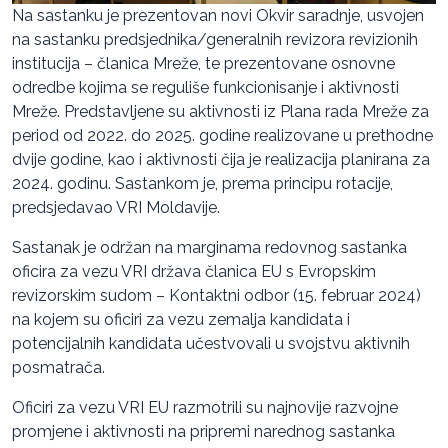
Na sastanku je prezentovan novi Okvir saradnje, usvojen
na sastanku predsjednika/generalnih revizora revizionih
institucija – članica Mreže, te prezentovane osnovne
odredbe kojima se reguliše funkcionisanje i aktivnosti
Mreže. Predstavljene su aktivnosti iz Plana rada Mreže za
period od 2022. do 2025. godine realizovane u prethodne
dvije godine, kao i aktivnosti čija je realizacija planirana za
2024. godinu. Sastankom je, prema principu rotacije,
predsjedavao VRI Moldavije.
Sastanak je održan na marginama redovnog sastanka
oficira za vezu VRI država članica EU s Evropskim
revizorskim sudom – Kontaktni odbor (15. februar 2024)
na kojem su oficiri za vezu zemalja kandidata i
potencijalnih kandidata učestvovali u svojstvu aktivnih
posmatrača.
Oficiri za vezu VRI EU razmotrili su najnovije razvojne
promjene i aktivnosti na pripremi narednog sastanka