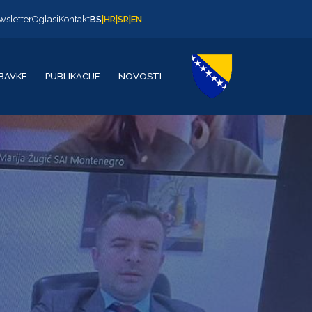
wsletter
Oglasi
Kontakt
BS
|
HR
|
SR
|
EN
BAVKE
PUBLIKACIJE
NOVOSTI