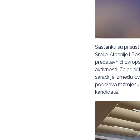
Sastanku su prisustv
Srbije, Albanije i 
predstavnici Evrop
aktivnosti. Zajednič
saradnje između Evr
podržava razmjenu na
kandidata.