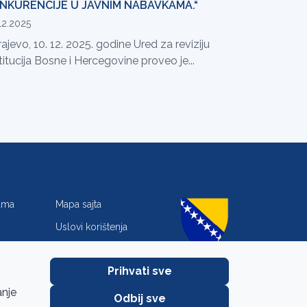
NKURENCIJE U JAVNIM NABAVKAMA.“
12.2025
ajevo, 10. 12. 2025. godine Ured za reviziju
titucija Bosne i Hercegovine proveo je...
jama
Mapa sajta
Uslovi korištenja
Zaštita privatnosti
Prihvati sve
anje
Odbij sve