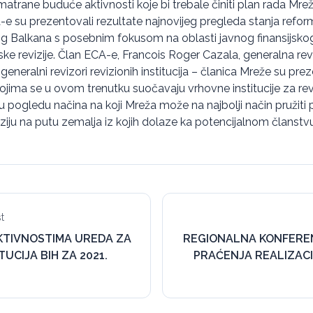
atrane buduće aktivnosti koje bi trebale činiti plan rada Mrež
e su prezentovali rezultate najnovijeg pregleda stanja refor
Balkana s posebnim fokusom na oblasti javnog finansijskog 
ske revizije. Član ECA-e, Francois Roger Cazala, generalna re
eneralni revizori revizionih institucija – članica Mreže su pre
 s kojima se u ovom trenutku suočavaju vrhovne institucije za revi
a u pogledu načina na koji Mreža može na najbolji način pružit
iziju na putu zemalja iz kojih dolaze ka potencijalnom članstv
t
AKTIVNOSTIMA UREDA ZA
REGIONALNA KONFERE
TUCIJA BIH ZA 2021.
PRAĆENJA REALIZAC