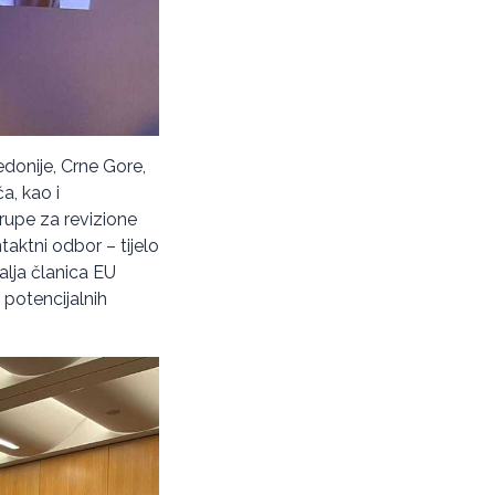
edonije, Crne Gore,
a, kao i
rupe za revizione
taktni odbor – tijelo
alja članica EU
 potencijalnih