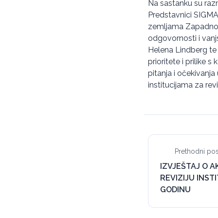
Na sastanku su razm
Predstavnici SIGMA-
zemljama Zapadnog 
odgovornosti i vanj
Helena Lindberg te g
prioritete i prilike
pitanja i očekivanj
institucijama za rev
Prethodni pos
IZVJEŠTAJ O 
REVIZIJU INSTI
GODINU