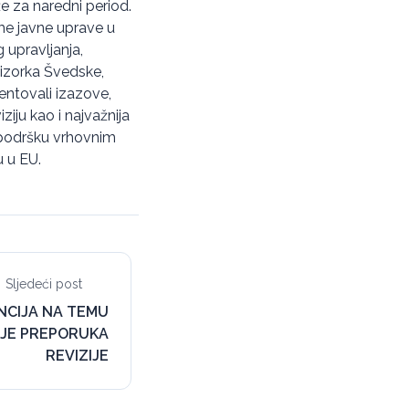
e za naredni period.
me javne uprave u
upravljanja,
vizorka Švedske,
zentovali izazove,
ziju kao i najvažnija
i podršku vrhovnim
u u EU.
Sljedeći post
NCIJA NA TEMU
IJE PREPORUKA
REVIZIJE