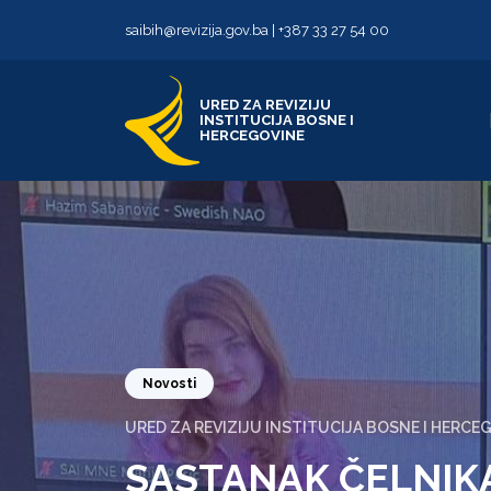
Skip to content
Skip to footer
saibih@revizija.gov.ba
|
+387 33 27 54 00
URED ZA REVIZIJU
INSTITUCIJA BOSNE I
HERCEGOVINE
Novosti
URED ZA REVIZIJU INSTITUCIJA BOSNE I HERCE
SASTANAK ČELNIK