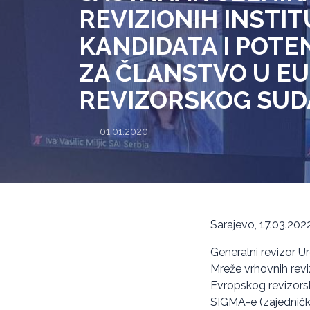
REVIZIONIH INSTI
KANDIDATA I POTE
ZA ČLANSTVO U EU
REVIZORSKOG SUD
01.01.2020.
Sarajevo, 17.03.2022
Generalni revizor Ur
Mreže vrhovnih reviz
Evropskog revizorsk
SIGMA-e (zajedničke 