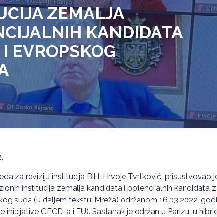
TUCIJA ZEMALJA
NCIJALNIH KANDIDATA
 I EVROPSKOG
A
.
eda za reviziju institucija BiH, Hrvoje Tvrtković, prisustvovao 
ionih institucija zemalja kandidata i potencijalnih kandidata z
og suda (u daljem tekstu: Mreža) održanom 16.03.2022. godin
inicijative OECD-a i EU). Sastanak je održan u Parizu, u hibri