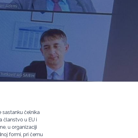
je sastanku čelnika
a članstvo u EU i
e, u organizaciji
dnoj formi, pri čemu