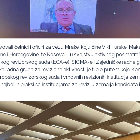
ovali čelnici i oficiri za vezu Mreže, koju čine VRI Turske, Mak
Bosne i Hercegovine, te Kosova – u svojstvu aktivnog posmatrač
skog revizorskog suda (ECA-e), SIGMA-e i Zajedničke radne g
ka radna grupa za revizione aktivnosti je tijelo putem koje Kon
opskog revizorskog suda i vrhovnih revizionih institucija zem
jboljih praksi sa institucijama za reviziju zemalja kandidata i