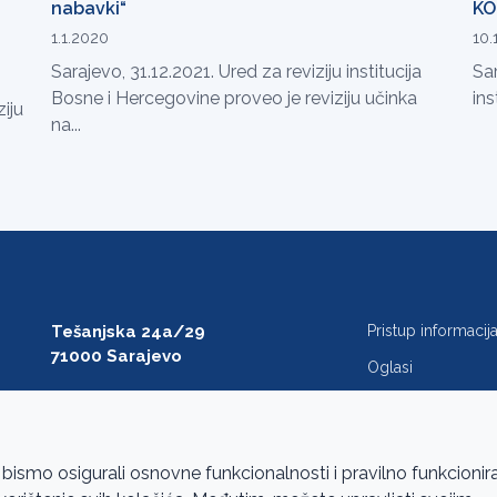
nabavki“
KO
1.1.2020
10.
Sarajevo, 31.12.2021. Ured za reviziju institucija
Sar
Bosne i Hercegovine proveo je reviziju učinka
ins
iju
na...
Tešanjska 24a/29
Pristup informaci
71000 Sarajevo
Oglasi
T: +387 33 27 54 00
Javne nabavke
F: +387 33 27 54 01
FAQ
saibih@revizija.gov.ba
 bismo osigurali osnovne funkcionalnosti i pravilno funkcionir