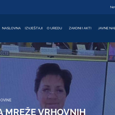
Ne
NASLOVNA
IZVJEŠTAJI
O UREDU
ZAKONI I AKTI
JAVNE NA
GOVINE
A MREŽE VRHOVNIH