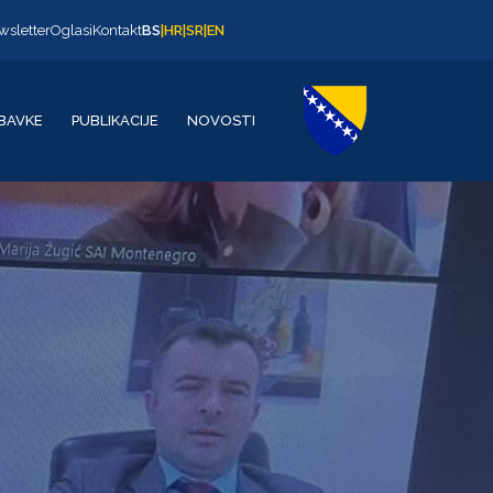
wsletter
Oglasi
Kontakt
BS
|
HR
|
SR
|
EN
BAVKE
PUBLIKACIJE
NOVOSTI