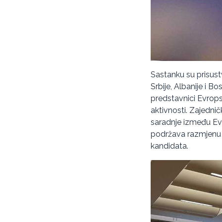
Sastanku su prisustv
Srbije, Albanije i 
predstavnici Evrop
aktivnosti. Zajednič
saradnje između Evr
podržava razmjenu na
kandidata.