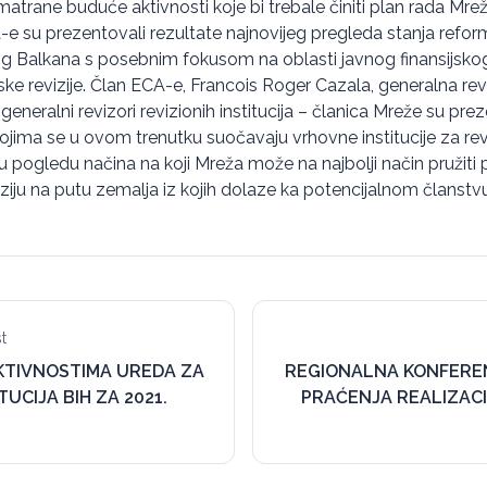
atrane buduće aktivnosti koje bi trebale činiti plan rada Mrež
e su prezentovali rezultate najnovijeg pregleda stanja refor
Balkana s posebnim fokusom na oblasti javnog finansijskog 
ske revizije. Član ECA-e, Francois Roger Cazala, generalna re
eneralni revizori revizionih institucija – članica Mreže su pre
 s kojima se u ovom trenutku suočavaju vrhovne institucije za revi
a u pogledu načina na koji Mreža može na najbolji način pružit
iziju na putu zemalja iz kojih dolaze ka potencijalnom članstv
t
AKTIVNOSTIMA UREDA ZA
REGIONALNA KONFERE
TUCIJA BIH ZA 2021.
PRAĆENJA REALIZAC