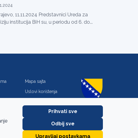
11.2024
ajevo, 11.11.2024 Predstavnici Ureda za
iziju institucija BiH su, u periodu od 6. do...
jama
Mapa sajta
Uslovi korištenja
Zaštita privatnosti
Prihvati sve
anje
Odbij sve
Upravljaj postavkama