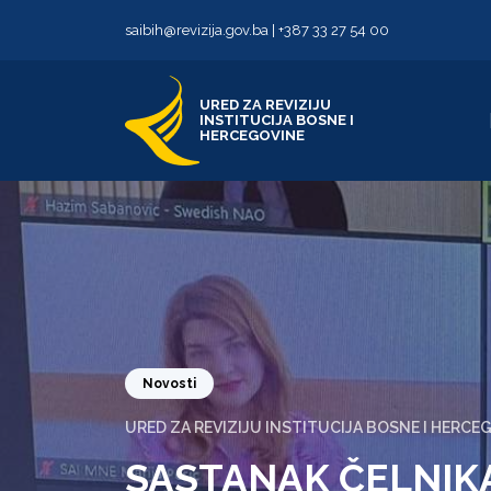
Skip to content
Skip to footer
saibih@revizija.gov.ba
|
+387 33 27 54 00
URED ZA REVIZIJU
INSTITUCIJA BOSNE I
HERCEGOVINE
Novosti
URED ZA REVIZIJU INSTITUCIJA BOSNE I HERCE
SASTANAK ČELNIK