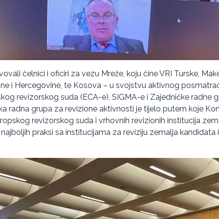
ovali čelnici i oficiri za vezu Mreže, koju čine VRI Turske, Mak
Bosne i Hercegovine, te Kosova – u svojstvu aktivnog posmatrač
skog revizorskog suda (ECA-e), SIGMA-e i Zajedničke radne g
ka radna grupa za revizione aktivnosti je tijelo putem koje Kon
opskog revizorskog suda i vrhovnih revizionih institucija zem
jboljih praksi sa institucijama za reviziju zemalja kandidata i