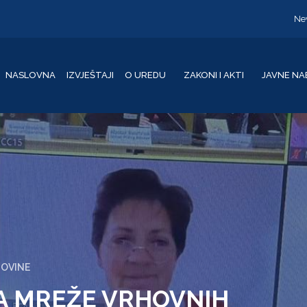
Ne
NASLOVNA
IZVJEŠTAJI
O UREDU
ZAKONI I AKTI
JAVNE NA
GOVINE
A MREŽE VRHOVNIH