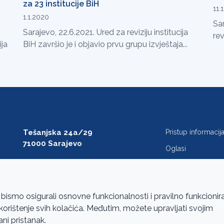
za 23 institucije BiH
11.
1.1.2020
Sar
Sarajevo, 22.6.2021. Ured za reviziju institucija
rev
ija
BiH završio je i objavio prvu grupu izvještaja...
Tešanjska 24a/29
Pristup informaci
71000 Sarajevo
Oglasi
T: +387 33 27 54 00
Javne nabavke
F: +387 33 27 54 01
FAQ
saibih@revizija.gov.ba
 bismo osigurali osnovne funkcionalnosti i pravilno funkcionir
a korištenje svih kolačića. Međutim, možete upravljati svojim
ani pristanak.