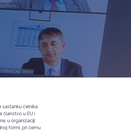
je sastanku čelnika
a članstvo u EU i
e, u organizaciji
dnoj formi, pri čemu