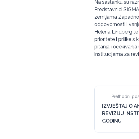
Na sastanku su razm
Predstavnici SIGMA-
zemljama Zapadnog 
odgovornosti i vanj
Helena Lindberg te g
prioritete i prilike
pitanja i očekivanj
institucijama za rev
Prethodni pos
IZVJEŠTAJ O 
REVIZIJU INSTI
GODINU