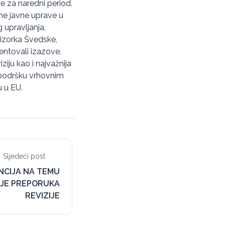
e za naredni period.
me javne uprave u
upravljanja,
vizorka Švedske,
zentovali izazove,
ziju kao i najvažnija
i podršku vrhovnim
u u EU.
Sljedeći post
NCIJA NA TEMU
IJE PREPORUKA
REVIZIJE