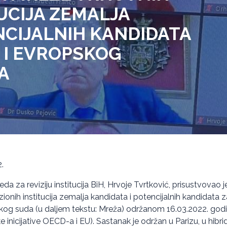
TUCIJA ZEMALJA
NCIJALNIH KANDIDATA
 I EVROPSKOG
A
.
eda za reviziju institucija BiH, Hrvoje Tvrtković, prisustvovao 
ionih institucija zemalja kandidata i potencijalnih kandidata z
og suda (u daljem tekstu: Mreža) održanom 16.03.2022. godin
inicijative OECD-a i EU). Sastanak je održan u Parizu, u hibri