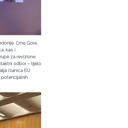
edonije, Crne Gore,
a, kao i
rupe za revizione
taktni odbor – tijelo
alja članica EU
 potencijalnih