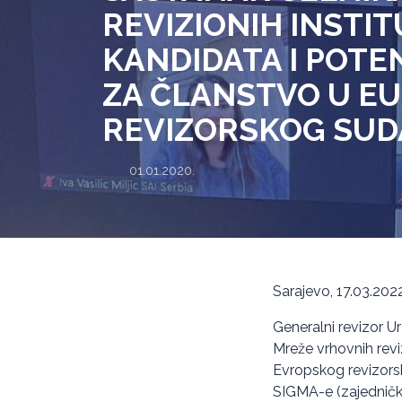
REVIZIONIH INSTI
KANDIDATA I POTE
ZA ČLANSTVO U EU
REVIZORSKOG SUD
01.01.2020.
Sarajevo, 17.03.2022
Generalni revizor Ur
Mreže vrhovnih reviz
Evropskog revizorsk
SIGMA-e (zajedničke 