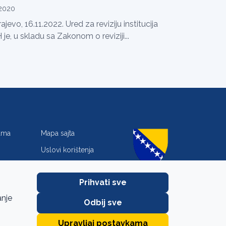
.2020
ajevo, 16.11.2022. Ured za reviziju institucija
 je, u skladu sa Zakonom o reviziji...
jama
Mapa sajta
Uslovi korištenja
Zaštita privatnosti
Prihvati sve
anje
Odbij sve
Upravljaj postavkama