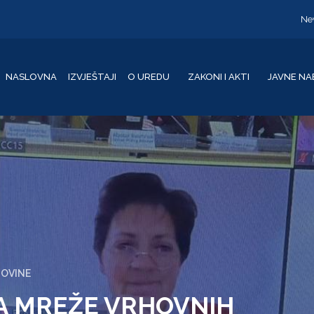
Ne
NASLOVNA
IZVJEŠTAJI
O UREDU
ZAKONI I AKTI
JAVNE NA
GOVINE
A MREŽE VRHOVNIH