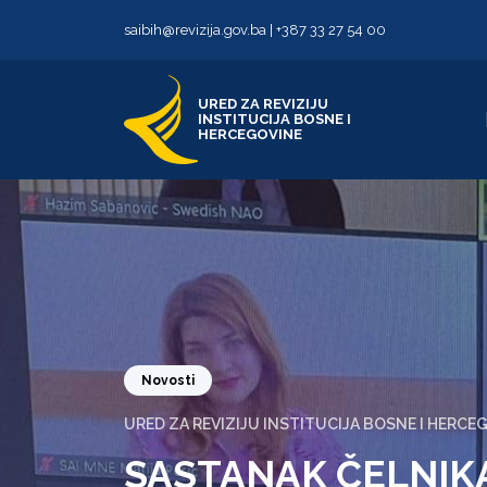
Skip to content
Skip to footer
saibih@revizija.gov.ba
|
+387 33 27 54 00
URED ZA REVIZIJU
INSTITUCIJA BOSNE I
HERCEGOVINE
Novosti
URED ZA REVIZIJU INSTITUCIJA BOSNE I HERCE
SASTANAK ČELNIK