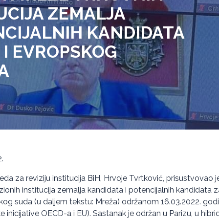
TUCIJA ZEMALJA
NCIJALNIH KANDIDATA
 I EVROPSKOG
A
.
eda za reviziju institucija BiH, Hrvoje Tvrtković, prisustvovao 
ionih institucija zemalja kandidata i potencijalnih kandidata z
og suda (u daljem tekstu: Mreža) održanom 16.03.2022. godin
inicijative OECD-a i EU). Sastanak je održan u Parizu, u hibri