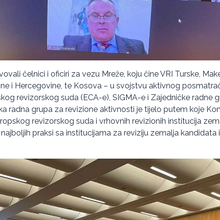
ovali čelnici i oficiri za vezu Mreže, koju čine VRI Turske, Mak
Bosne i Hercegovine, te Kosova – u svojstvu aktivnog posmatrač
skog revizorskog suda (ECA-e), SIGMA-e i Zajedničke radne g
ka radna grupa za revizione aktivnosti je tijelo putem koje Kon
opskog revizorskog suda i vrhovnih revizionih institucija zem
jboljih praksi sa institucijama za reviziju zemalja kandidata i