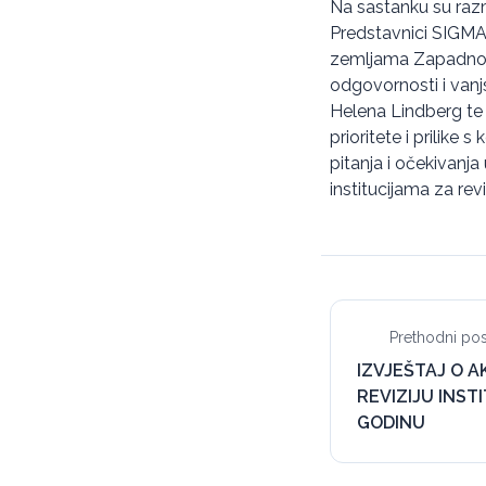
Na sastanku su razm
Predstavnici SIGMA-
zemljama Zapadnog 
odgovornosti i vanj
Helena Lindberg te g
prioritete i prilike
pitanja i očekivanj
institucijama za rev
Prethodni pos
IZVJEŠTAJ O 
REVIZIJU INSTI
GODINU