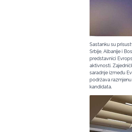
Sastanku su prisustv
Srbije, Albanije i 
predstavnici Evrop
aktivnosti. Zajednič
saradnje između Evr
podržava razmjenu na
kandidata.