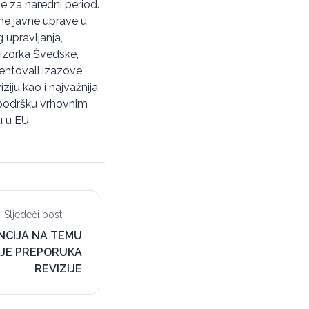
e za naredni period.
me javne uprave u
upravljanja,
vizorka Švedske,
zentovali izazove,
ziju kao i najvažnija
i podršku vrhovnim
u u EU.
Sljedeći post
NCIJA NA TEMU
IJE PREPORUKA
REVIZIJE