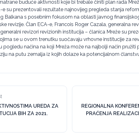
atrane buduće aktivnosti koje bi trebale činiti plan rada Mrež
e su prezentovali rezultate najnovijeg pregleda stanja refor
Balkana s posebnim fokusom na oblasti javnog finansijskog 
ske revizije. Član ECA-e, Francois Roger Cazala, generalna re
eneralni revizori revizionih institucija – članica Mreže su pre
 s kojima se u ovom trenutku suočavaju vrhovne institucije za revi
a u pogledu načina na koji Mreža može na najbolji način pružit
iziju na putu zemalja iz kojih dolaze ka potencijalnom članstv
t
AKTIVNOSTIMA UREDA ZA
REGIONALNA KONFERE
TUCIJA BIH ZA 2021.
PRAĆENJA REALIZAC