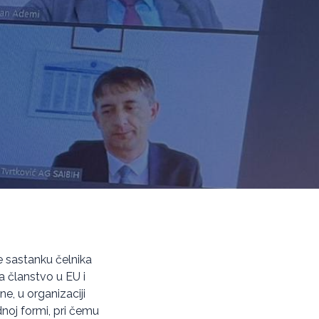
je sastanku čelnika
a članstvo u EU i
e, u organizaciji
dnoj formi, pri čemu