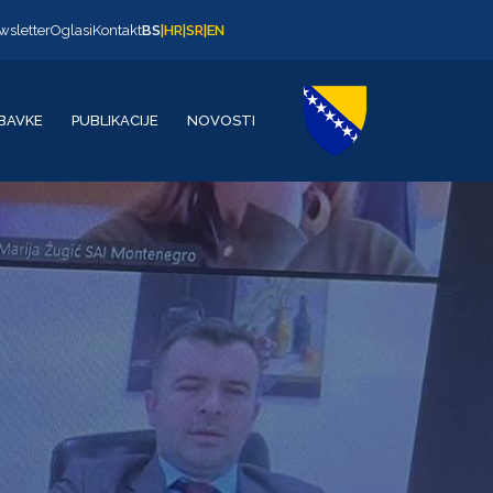
wsletter
Oglasi
Kontakt
BS
|
HR
|
SR
|
EN
BAVKE
PUBLIKACIJE
NOVOSTI