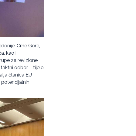
edonije, Crne Gore,
a, kao i
rupe za revizione
taktni odbor – tijelo
alja članica EU
 potencijalnih