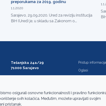
preporukama za 2019. godinu
1.1
1.1.2020
Sar
Sarajevo, 29.09.2020. Ured za reviziju institucija
BiH
BiH (Ured) je, u skladu sa Zakonom o...
Tešanjska 24a/29
Pristup informaci
71000 Sarajevo
Oglasi
T: +387 33 27 54 00
Javne nabavke
F: +387 33 27 54 01
FAQ
saibih@revizija.gov.ba
 bismo osigurali osnovne funkcionalnosti i pravilno funkcionir
a korištenje svih kolačića. Međutim, možete upravljati svojim
ani pristanak.