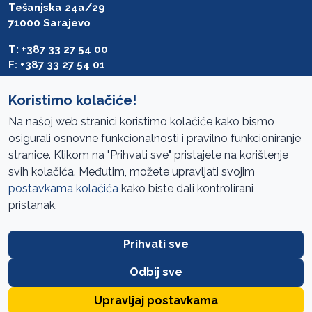
Tešanjska 24a/29
71000 Sarajevo
T: +387 33 27 54 00
F: +387 33 27 54 01
saibih@revizija.gov.ba
Koristimo kolačiće!
Na našoj web stranici koristimo kolačiće kako bismo
osigurali osnovne funkcionalnosti i pravilno funkcioniranje
Pristup informacijama
stranice. Klikom na "Prihvati sve" pristajete na korištenje
svih kolačića. Međutim, možete upravljati svojim
Mapa sajta
postavkama kolačića
kako biste dali kontrolirani
Oglasi
pristanak.
Uslovi korištenja
Prihvati sve
Javne nabavke
Zaštita privatnosti
Odbij sve
FAQ
Upravljaj postavkama