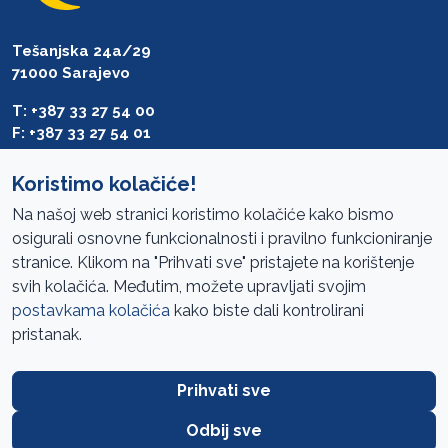
Tešanjska 24a/29
71000 Sarajevo
T: +387 33 27 54 00
F: +387 33 27 54 01
saibih@revizija.gov.ba
Koristimo kolačiće!
Na našoj web stranici koristimo kolačiće kako bismo
osigurali osnovne funkcionalnosti i pravilno funkcioniranje
Pristup informacijama
stranice. Klikom na "Prihvati sve" pristajete na korištenje
svih kolačića. Međutim, možete upravljati svojim
Mapa sajta
postavkama kolačića
kako biste dali kontrolirani
Oglasi
pristanak.
Uslovi korištenja
Prihvati sve
Javne nabavke
Zaštita privatnosti
Odbij sve