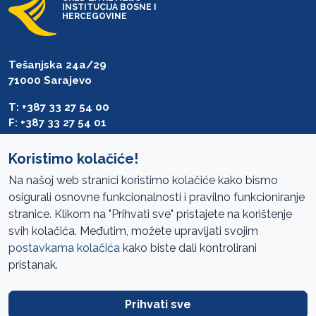
INSTITUCIJA BOSNE I
HERCEGOVINE
Tešanjska 24a/29
71000 Sarajevo
T: +387 33 27 54 00
F: +387 33 27 54 01
saibih@revizija.gov.ba
Koristimo kolačiće!
Na našoj web stranici koristimo kolačiće kako bismo
osigurali osnovne funkcionalnosti i pravilno funkcioniranje
Pristup informacijama
stranice. Klikom na "Prihvati sve" pristajete na korištenje
svih kolačića. Međutim, možete upravljati svojim
Mapa sajta
postavkama kolačića
kako biste dali kontrolirani
Oglasi
pristanak.
Uslovi korištenja
Prihvati sve
Javne nabavke