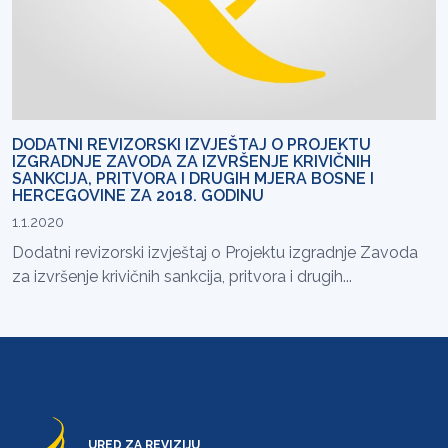
DODATNI REVIZORSKI IZVJEŠTAJ O PROJEKTU
IZGRADNJE ZAVODA ZA IZVRŠENJE KRIVIČNIH
SANKCIJA, PRITVORA I DRUGIH MJERA BOSNE I
HERCEGOVINE ZA 2018. GODINU
1.1.2020
Dodatni revizorski izvještaj o Projektu izgradnje Zavoda
za izvršenje krivičnih sankcija, pritvora i drugih...
URED ZA REVIZIJU