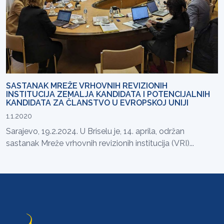
SASTANAK MREŽE VRHOVNIH REVIZIONIH
INSTITUCIJA ZEMALJA KANDIDATA I POTENCIJALNIH
KANDIDATA ZA ČLANSTVO U EVROPSKOJ UNIJI
1.1.2020
Sarajevo, 19.2.2024. U Briselu je, 14. aprila, održan
sastanak Mreže vrhovnih revizionih institucija (VRI)...