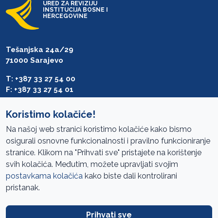
URED ZA REVIZIJU
INSTITUCIJA BOSNE I
HERCEGOVINE
Tešanjska 24a/29
71000 Sarajevo
T: +387 33 27 54 00
F: +387 33 27 54 01
saibih@revizija.gov.ba
Koristimo kolačiće!
Na našoj web stranici koristimo kolačiće kako bismo
osigurali osnovne funkcionalnosti i pravilno funkcioniranje
Pristup informacijama
stranice. Klikom na "Prihvati sve" pristajete na korištenje
svih kolačića. Međutim, možete upravljati svojim
Mapa sajta
postavkama kolačića
kako biste dali kontrolirani
Oglasi
pristanak.
Uslovi korištenja
Prihvati sve
Javne nabavke