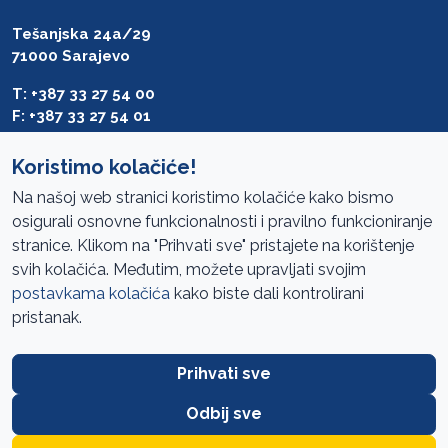
Tešanjska 24a/29
71000 Sarajevo
T: +387 33 27 54 00
F: +387 33 27 54 01
saibih@revizija.gov.ba
Koristimo kolačiće!
Na našoj web stranici koristimo kolačiće kako bismo
osigurali osnovne funkcionalnosti i pravilno funkcioniranje
Pristup informacijama
stranice. Klikom na "Prihvati sve" pristajete na korištenje
svih kolačića. Međutim, možete upravljati svojim
Mapa sajta
postavkama kolačića
kako biste dali kontrolirani
Oglasi
pristanak.
Uslovi korištenja
Prihvati sve
Javne nabavke
Zaštita privatnosti
Odbij sve
FAQ