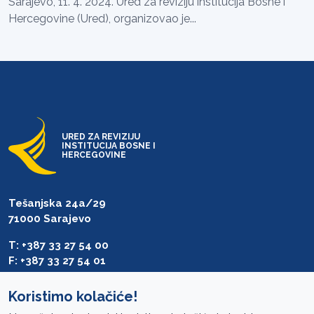
Sarajevo, 11. 4. 2024. Ured za reviziju institucija Bosne i
Hercegovine (Ured), organizovao je...
URED ZA REVIZIJU
INSTITUCIJA BOSNE I
HERCEGOVINE
Tešanjska 24a/29
71000 Sarajevo
T: +387 33 27 54 00
F: +387 33 27 54 01
saibih@revizija.gov.ba
Koristimo kolačiće!