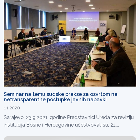
Seminar na temu sudske prakse sa osvrtom na
netransparentne postupke javnih nabavki
1.1.2020
Sarajevo, 23.9.2021. godine Predstavnici Ureda za reviziju
institucija Bosne i Hercegovine učestvovali su, 21....