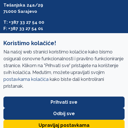
Tešanjska 24a/29
71000 Sarajevo
T: +387 33 27 54 00
F: +387 33 27 54 01
saibih@revizija.gov.ba
Koristimo kolačiće!
Na našoj web stranici koristimo kolačiće kako bismo
osigurali osnovne funkcionalnosti i pravilno funkcioniranje
Pristup informacijama
stranice. Klikom na "Prihvati sve" pristajete na korištenje
svih kolačića. Međutim, možete upravljati svojim
Mapa sajta
postavkama kolačića
kako biste dali kontrolirani
Oglasi
pristanak.
Uslovi korištenja
Prihvati sve
Javne nabavke
Zaštita privatnosti
Odbij sve
FAQ
Upravljaj postavkama