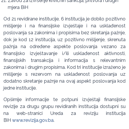
Zavod za izvršenje krivičnih sankcija, pritvora i drugih
mjera BiH
Od 21 revidirane institucije, 6 institucija je dobilo pozitivno
mišljenje i na finansijske izvještaje i na usklađenost
poslovanja sa zakonima i propisima bez skretanja pažnje,
dok je kod 12 institucija, uz pozitivno mišljenje, skrenuta
pažnja na određene aspekte poslovanja vezano za
finansijsko izvještavanje i/ili usklađenost aktivnosti,
finansijskih transakcija i informacija s relevantnim
zakonima i drugim propisima. Kod tri institucije izraženo je
mišljenje s rezervom na usklađenost poslovanja uz
dodatno skretanje pažnje na ovaj aspekt poslovanja kod
jedne institucije.
Opširnije informacije te potpuni izvještaji finansijske
revizije za drugu grupu revidiranih institucija dostupni su
na web-stranici Ureda za reviziju institucija
BiH
www.revizija.gov.ba
.