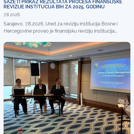
SAŽETI PRIKAZ REZULTATA PROCESA FINANSIJSKE
REVIZIJE INSTITUCIJA BIH ZA 2025. GODINU
7.8.2026
Sarajevo, 7.8.2026. Ured za reviziju institucija Bosne i
Hercegovine proveo je finansijsku reviziju institucija...