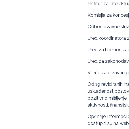
Institut za intelekt
Komisija za koncesi
Odbor državne služ
Ured koordinatora 
Ured za harmonizacij
Ured za zakonodavs
Vijeće za državnu
Od 19 revidiranih inst
usklađenost poslova
pozitivno mišljenj
aktivnosti, finansij
Opširnije informacije
dostupni su na web-s