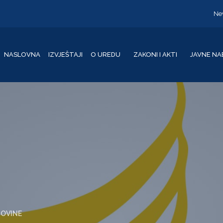
Ne
NASLOVNA
IZVJEŠTAJI
O UREDU
ZAKONI I AKTI
JAVNE NA
GOVINE