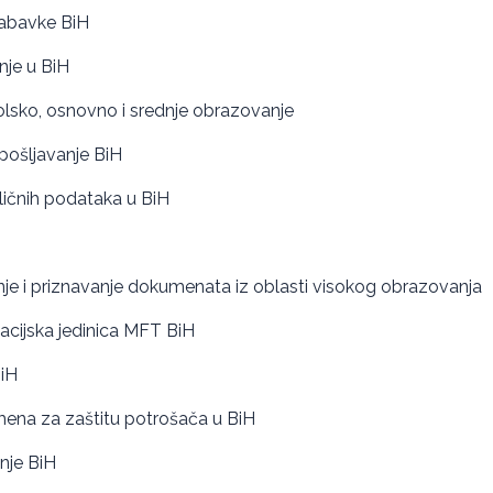
nabavke BiH
nje u BiH
olsko, osnovno i srednje obrazovanje
apošljavanje BiH
 ličnih podataka u BiH
nje i priznavanje dokumenata iz oblasti visokog obrazovanja
acijska jedinica MFT BiH
iH
mena za zaštitu potrošača u BiH
anje BiH