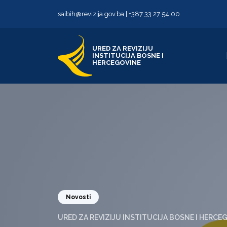
Skip to content
Skip to footer
saibih@revizija.gov.ba
|
+387 33 27 54 00
URED ZA REVIZIJU
INSTITUCIJA BOSNE I
HERCEGOVINE
Novosti
URED ZA REVIZIJU INSTITUCIJA BOSNE I HERCE