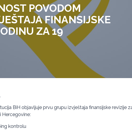
VNOST POVODOM
VJEŠTAJA FINANSIJSKE
GODINU ZA 19
.
itucija BiH objavljuje prvu grupu izvještaja finansijske revizije
 i Hercegovine:
ing kontrolu