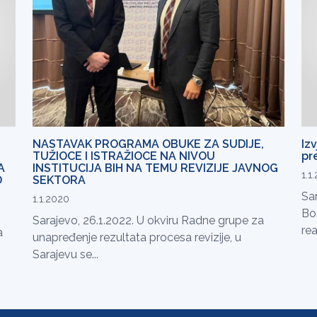
NASTAVAK PROGRAMA OBUKE ZA SUDIJE,
Izv
TUŽIOCE I ISTRAŽIOCE NA NIVOU
pr
A
INSTITUCIJA BIH NA TEMU REVIZIJE JAVNOG
1.1
O
SEKTORA
Sar
1.1.2020
Bo
Sarajevo, 26.1.2022. U okviru Radne grupe za
rea
a
unapređenje rezultata procesa revizije, u
Sarajevu se...