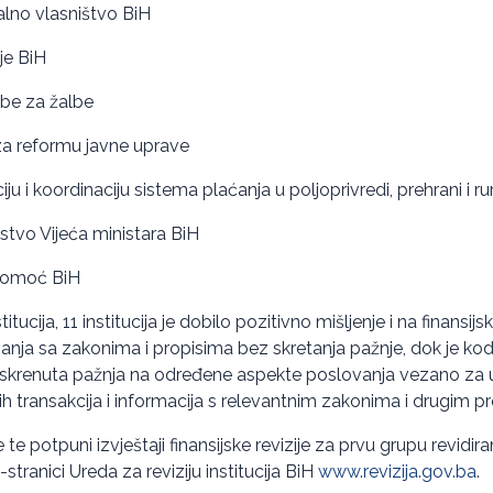
ualno vlasništvo BiH
je BiH
be za žalbe
za reformu javne uprave
u i koordinaciju sistema plaćanja u poljoprivredi, prehrani i 
tvo Vijeća ministara BiH
 pomoć BiH
itucija, 11 institucija je dobilo pozitivno mišljenje i na finansijsk
nja sa zakonima i propisima bez skretanja pažnje, dok je kod 8
e, skrenuta pažnja na određene aspekte poslovanja vezano za
skih transakcija i informacija s relevantnim zakonima i drugim p
 te potpuni izvještaji finansijske revizije za prvu grupu revidiran
tranici Ureda za reviziju institucija BiH
www.revizija.gov.ba
.