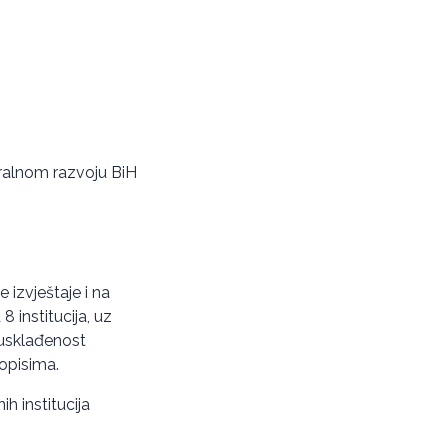
ruralnom razvoju BiH
e izvještaje i na
 institucija, uz
 usklađenost
ropisima.
ih institucija