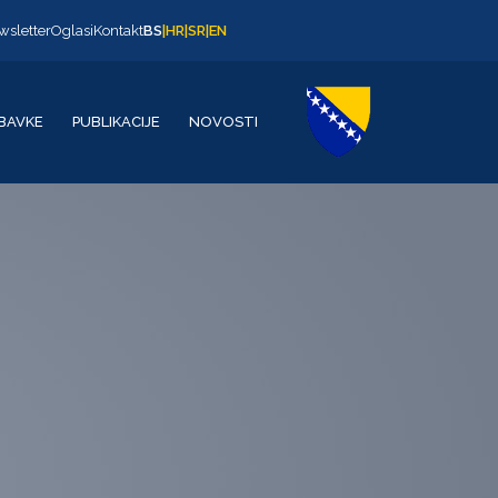
wsletter
Oglasi
Kontakt
BS
|
HR
|
SR
|
EN
BAVKE
PUBLIKACIJE
NOVOSTI