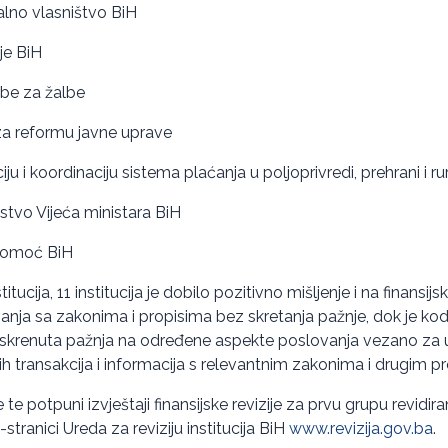
ualno vlasništvo BiH
je BiH
be za žalbe
za reformu javne uprave
u i koordinaciju sistema plaćanja u poljoprivredi, prehrani i 
tvo Vijeća ministara BiH
 pomoć BiH
itucija, 11 institucija je dobilo pozitivno mišljenje i na finansijsk
nja sa zakonima i propisima bez skretanja pažnje, dok je kod 8
e, skrenuta pažnja na određene aspekte poslovanja vezano za
skih transakcija i informacija s relevantnim zakonima i drugim p
 te potpuni izvještaji finansijske revizije za prvu grupu revidiran
tranici Ureda za reviziju institucija BiH
www.revizija.gov.ba
.