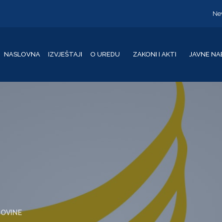
Ne
NASLOVNA
IZVJEŠTAJI
O UREDU
ZAKONI I AKTI
JAVNE NA
GOVINE