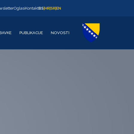
wsletter
Oglasi
Kontakt
BS
|
HR
|
SR
|
EN
BAVKE
PUBLIKACIJE
NOVOSTI