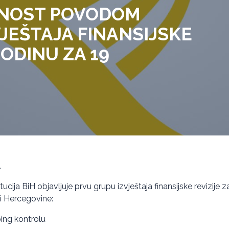
VNOST POVODOM
VJEŠTAJA FINANSIJSKE
GODINU ZA 19
.
itucija BiH objavljuje prvu grupu izvještaja finansijske revizije
 i Hercegovine:
ing kontrolu