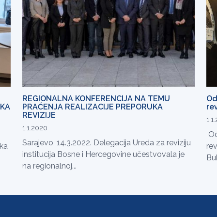
REGIONALNA KONFERENCIJA NA TEMU
Od
NKA
PRAĆENJA REALIZACIJE PREPORUKA
rev
REVIZIJE
1.1
1.1.2020
Od
Sarajevo, 14.3.2022. Delegacija Ureda za reviziju
nka
rev
institucija Bosne i Hercegovine učestvovala je
Buk
na regionalnoj...