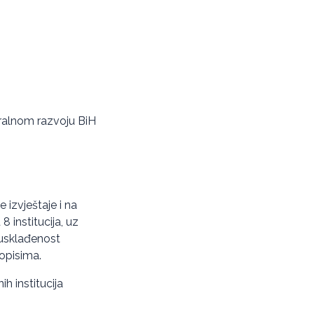
ruralnom razvoju BiH
e izvještaje i na
 institucija, uz
 usklađenost
ropisima.
ih institucija