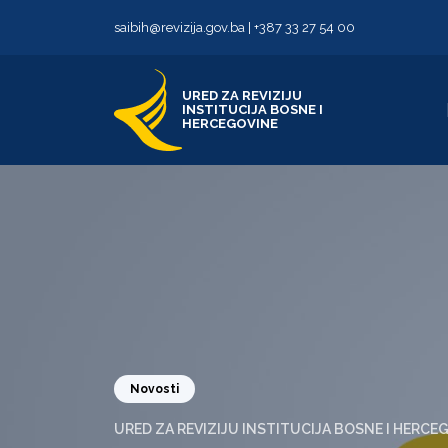
Skip to content
Skip to footer
saibih@revizija.gov.ba
|
+387 33 27 54 00
URED ZA REVIZIJU
INSTITUCIJA BOSNE I
HERCEGOVINE
Novosti
URED ZA REVIZIJU INSTITUCIJA BOSNE I HERCE