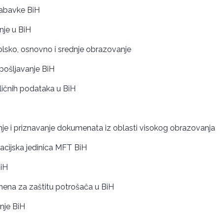
nabavke BiH
nje u BiH
olsko, osnovno i srednje obrazovanje
apošljavanje BiH
 ličnih podataka u BiH
nje i priznavanje dokumenata iz oblasti visokog obrazovanja
acijska jedinica MFT BiH
iH
mena za zaštitu potrošača u BiH
anje BiH