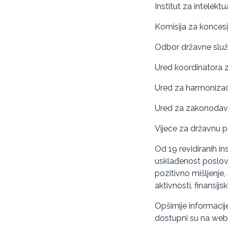
Institut za intelekt
Komisija za koncesi
Odbor državne služ
Ured koordinatora 
Ured za harmonizacij
Ured za zakonodavs
Vijeće za državnu
Od 19 revidiranih inst
usklađenost poslova
pozitivno mišljenj
aktivnosti, finansij
Opširnije informacije
dostupni su na web-s