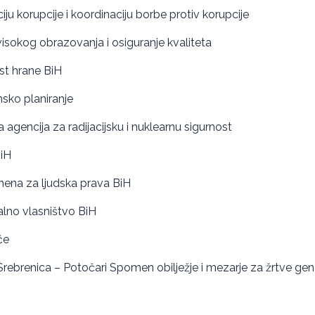
ju korupcije i koordinaciju borbe protiv korupcije
visokog obrazovanja i osiguranje kvaliteta
st hrane BiH
sko planiranje
agencija za radijacijsku i nuklearnu sigurnost
iH
mena za ljudska prava BiH
ualno vlasništvo BiH
će
Srebrenica – Potočari Spomen obilježje i mezarje za žrtve gen