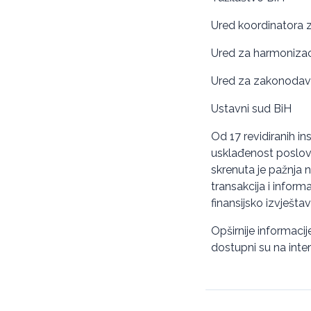
Ured koordinatora 
Ured za harmonizacij
Ured za zakonodavs
Ustavni sud BiH
Od 17 revidiranih inst
usklađenost poslova
skrenuta je pažnja 
transakcija i infor
finansijsko izvještav
Opširnije informacije
dostupni su na inter