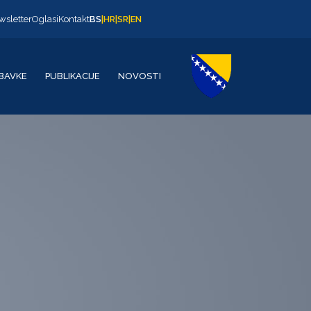
wsletter
Oglasi
Kontakt
BS
|
HR
|
SR
|
EN
BAVKE
PUBLIKACIJE
NOVOSTI