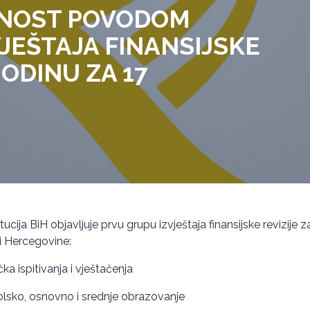
VNOST POVODOM
VJEŠTAJA FINANSIJSKE
GODINU ZA 17
itucija BiH objavljuje prvu grupu izvještaja finansijske revizije
 i Hercegovine:
ka ispitivanja i vještačenja
olsko, osnovno i srednje obrazovanje