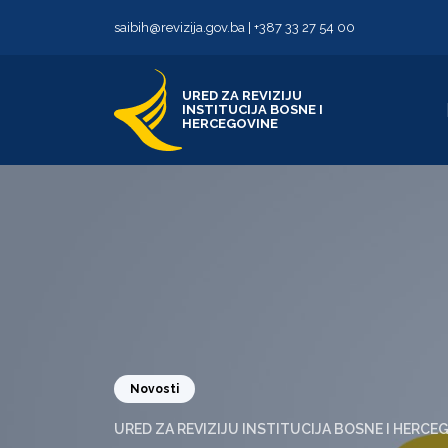
Skip to content
Skip to footer
saibih@revizija.gov.ba
|
+387 33 27 54 00
URED ZA REVIZIJU
INSTITUCIJA BOSNE I
HERCEGOVINE
Novosti
URED ZA REVIZIJU INSTITUCIJA BOSNE I HERCE