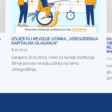
a
IZVJEŠTAJ REVIZIJE UČINKA: „VIŠEGODIŠNJA
SA
KAPITALNA ULAGANJA“
OB
RE
8.10.2024
IN
Sarajevo, 8.10.2024. Ured za reviziju institucija
1.1
BiH je proveo reviziju učinka na temu
Ure
„Višegodišnja...
gru
god