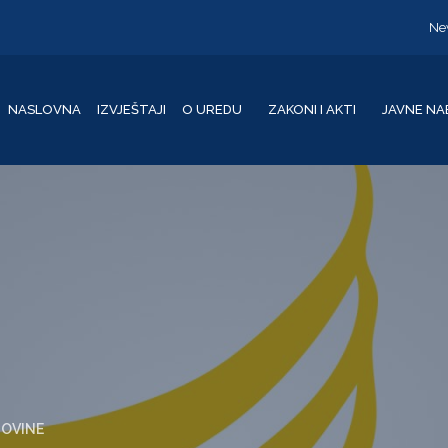
Ne
NASLOVNA
IZVJEŠTAJI
O UREDU
ZAKONI I AKTI
JAVNE NA
GOVINE