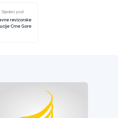
Sljedeći post
avne revizorske
tucije Crne Gore