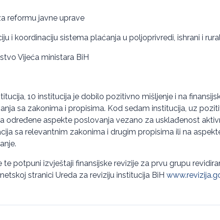
za reformu javne uprave
u i koordinaciju sistema plaćanja u poljoprivredi, ishrani i ru
tvo Vijeća ministara BiH
itucija, 10 institucija je dobilo pozitivno mišljenje i na finansijs
nja sa zakonima i propisima. Kod sedam institucija, uz poziti
na određene aspekte poslovanja vezano za usklađenost aktivnos
macija sa relevantnim zakonima i drugim propisima ili na aspek
anje.
 te potpuni izvještaji finansijske revizije za prvu grupu revidiran
netskoj stranici Ureda za reviziju institucija BiH
www.revizija.g