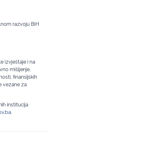
ralnom razvoju BiH
ke izvještaje i na
vno mišljenje,
ti, finansijskih
te vezane za
ih institucija
ov.ba
.