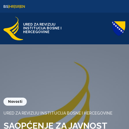
Skip to content
Skip to footer
BS
|
HR
|
SR
|
EN
URED ZA REVIZIJU
INSTITUCIJA BOSNE I
HERCEGOVINE
Novosti
URED ZA REVIZIJU INSTITUCIJA BOSNE I HERCEGOVINE
SAOPĆENJE ZA JAVNOST