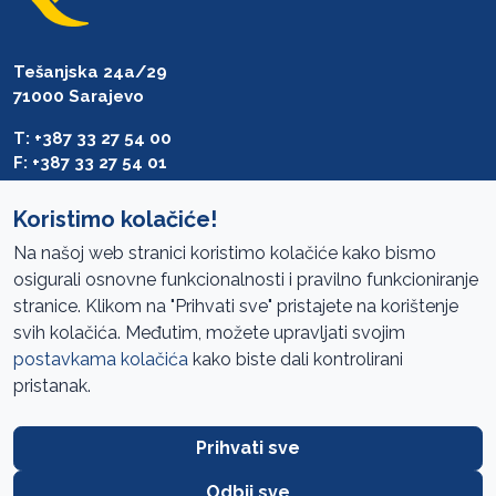
Tešanjska 24a/29
71000 Sarajevo
T: +387 33 27 54 00
F: +387 33 27 54 01
saibih@revizija.gov.ba
Koristimo kolačiće!
Na našoj web stranici koristimo kolačiće kako bismo
osigurali osnovne funkcionalnosti i pravilno funkcioniranje
Pristup informacijama
stranice. Klikom na "Prihvati sve" pristajete na korištenje
svih kolačića. Međutim, možete upravljati svojim
Mapa sajta
postavkama kolačića
kako biste dali kontrolirani
Oglasi
pristanak.
Uslovi korištenja
Prihvati sve
Javne nabavke
Zaštita privatnosti
Odbij sve