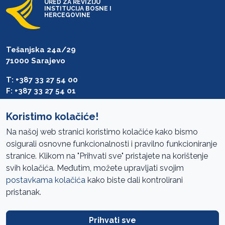
URED ZA REVIZIJU
INSTITUCIJA BOSNE I
HERCEGOVINE
Tešanjska 24a/29
71000 Sarajevo
T: +387 33 27 54 00
F: +387 33 27 54 01
saibih@revizija.gov.ba
Koristimo kolačiće!
Na našoj web stranici koristimo kolačiće kako bismo
osigurali osnovne funkcionalnosti i pravilno funkcioniranje
Pristup informacijama
stranice. Klikom na "Prihvati sve" pristajete na korištenje
svih kolačića. Međutim, možete upravljati svojim
Mapa sajta
postavkama kolačića
kako biste dali kontrolirani
Oglasi
pristanak.
Uslovi korištenja
Prihvati sve
Javne nabavke